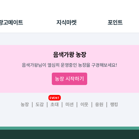
전체 캠페인
지식마켓
포인트샵
나의 캠페인
지식리포트
포인트 충전소
광고메이트
지식마켓
포인트
광고리포트
출석 룰렛
출금 신청
후원
음색가왕 농장
이용내역
음색가왕님이 열심히 운영중인 농장을 구경해보세요!
농장 시작하기
EVENT
농장
도감
초대
미션
이웃
응원
랭킹