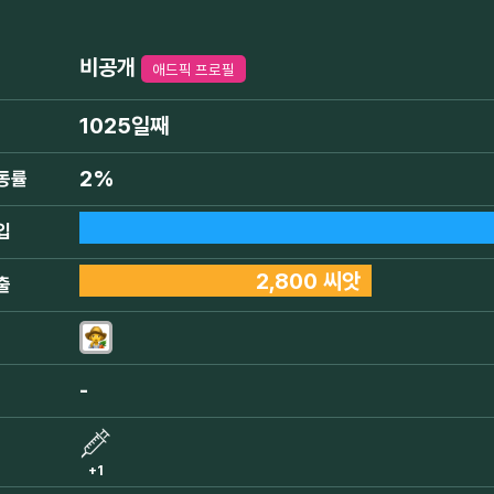
비공개
애드픽 프로필
1025일째
2%
동률
입
2,800 씨앗
출
-
+1