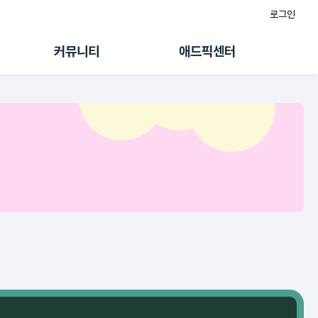
로그인
게시판
FAQ/문의
팸
이용정책
커뮤니티
애드픽센터
랭킹
멤버십 센터
퀘스트
광고툴/API
초대보너스
마이도메인
수익 Live
가이드북