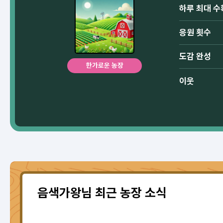
하루 최대 수
응원 횟수
도감 완성
한가로운 농장
이웃
음색가왕님 최근 농장 소식