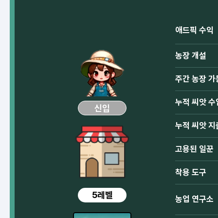
애드픽 수익
농장 개설
주간 농장 가
누적 씨앗 수
신입
누적 씨앗 지
고용된 일꾼
착용 도구
5레벨
농업 연구소