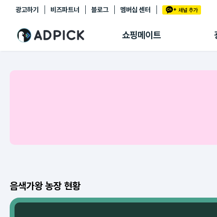
광고하기
비즈파트너
블로그
멤버십 센터
추천상품
제휴몰
쇼핑메이트
쇼핑 에이전트
BETA
쇼핑리포트
링크관리
마이숍
음색가왕 농장 현황