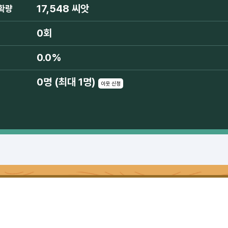
17,548 씨앗
확량
0회
0.0%
0명 (최대 1명)
이웃 신청