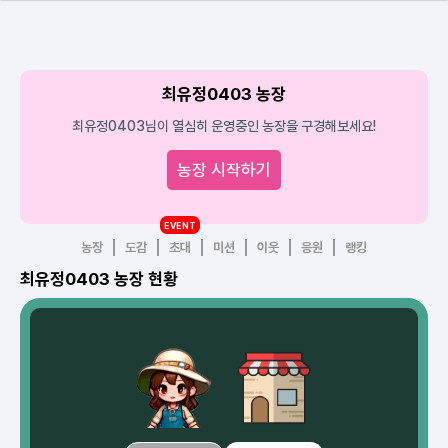
최유정0403 농장
최유정0403님이 열심히 운영중인 농장을 구경해보세요!
농장 시작하기
EVENT
농장
도감
초대
미션
이웃
응원
랭킹
최유정0403 농장 현황