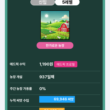
5레벨
신입
한가로운 농장
1,190원
애드픽 수익
애드픽 프로필
937일째
농장 개설
0%
주간 농장 가동률
69,946 씨앗
누적 씨앗 수입