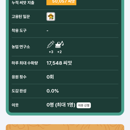
50,057 씨앗
누적 씨앗 지출
고용된 일꾼
-
착용 도구
농업 연구소
+3
+2
17,548 씨앗
하루 최대 수확량
0회
응원 횟수
0.0%
도감 완성
0명 (최대 1명)
이웃
이웃 신청