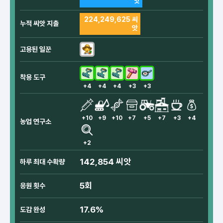
앗
224,249,625 씨
누적 씨앗 지출
앗
고용된 일꾼
착용 도구
+4
+4
+4
+3
+3
+10
+9
+10
+7
+5
+7
+3
+4
농업 연구소
+2
142,854 씨앗
하루 최대 수확량
5회
응원 횟수
17.6%
도감 완성