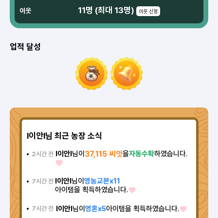
11명 (최대 13명)
이웃
이웃 신청
업적 달성
l이안l님 최근 농장 소식
l이안l
님이
37,115 씨앗
을
자동수확
하였습니다.
2시간 전
l이안l
님이
영농교본x11
7시간 전
아이템을 획득하였습니다.
l이안l
님이
영혼x5
아이템을 획득하였습니다.
7시간 전