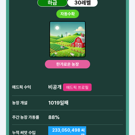
30레벨
하급
자동수확
한가로운 농장
비공개
애드픽 수익
애드픽 프로필
1019일째
농장 개설
88%
주간 농장 가동률
233,050,498 씨
누적 씨앗 수입