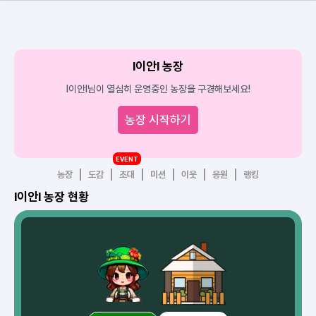
l이안l 농장
l이안l님이 열심히 운영중인 농장을 구경해보세요!
농장 시작하기
EVENT
농장
도감
초대
미션
이웃
응원
랭킹
l이안l 농장 현황