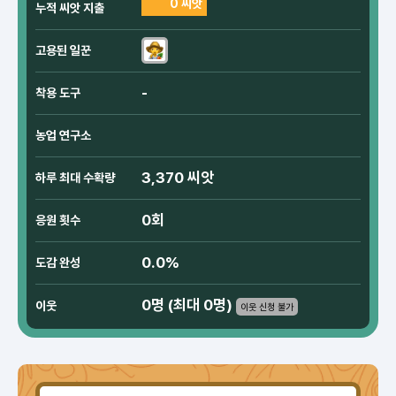
0 씨앗
누적 씨앗 지출
고용된 일꾼
-
착용 도구
농업 연구소
3,370 씨앗
하루 최대 수확량
0회
응원 횟수
0.0%
도감 완성
0명 (최대 0명)
이웃
이웃 신청 불가