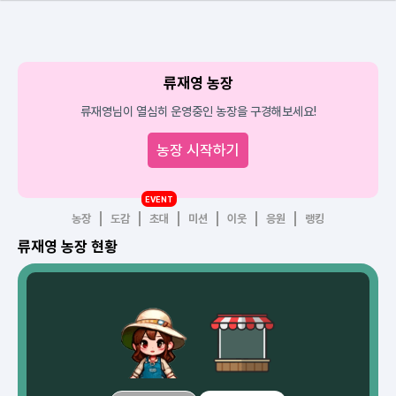
류재영 농장
류재영님이 열심히 운영중인 농장을 구경해보세요!
농장 시작하기
EVENT
농장
도감
초대
미션
이웃
응원
랭킹
류재영 농장 현황