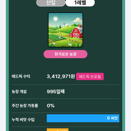
1레벨
신입
한가로운 농장
3,412,971원
애드픽 수익
애드픽 프로필
995일째
농장 개설
0%
주간 농장 가동률
6 씨앗
누적 씨앗 수입