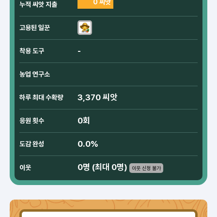
0 씨앗
누적 씨앗 지출
고용된 일꾼
-
착용 도구
농업 연구소
3,370 씨앗
하루 최대 수확량
0회
응원 횟수
0.0%
도감 완성
0명 (최대 0명)
이웃
이웃 신청 불가