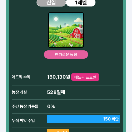
1레벨
신입
한가로운 농장
150,130원
애드픽 수익
애드픽 프로필
528일째
농장 개설
0%
주간 농장 가동률
150 씨앗
누적 씨앗 수입