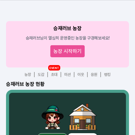
승재러브 농장
승재러브님이 열심히 운영중인 농장을 구경해보세요!
농장 시작하기
EVENT
농장
도감
초대
미션
이웃
응원
랭킹
승재러브 농장 현황