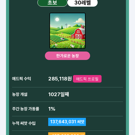
30레벨
초보
한가로운 농장
285,118원
애드픽 수익
애드픽 프로필
1027일째
농장 개설
1%
주간 농장 가동률
137,643,031 씨앗
누적 씨앗 수입