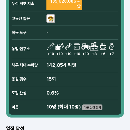
135,628,086 씨
누적 씨앗 지출
앗
고용된 일꾼
-
착용 도구
농업 연구소
+10
+10
+10
+10
+10
+8
+6
+7
142,854 씨앗
하루 최대 수확량
15회
응원 횟수
0.6%
도감 완성
10명 (최대 10명)
이웃
이웃 신청 불가
업적 달성