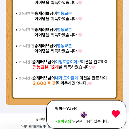
아이템을 획득하였습니다.
승재러브
님이
영농교본
29시간 전
아이템을 획득하였습니다.
승재러브
님이
영농교본
29시간 전
아이템을 획득하였습니다.
승재러브
님이
영농교본
29시간 전
아이템을 획득하였습니다.
승재러브
님이
이정도쯤이야~!
미션을 완료하여
29시간 전
영농교본 12개
를 획득하였습니다.
승재러브
님이
내가 도와줄게!
미션을 완료하여
29시간 전
3,600 씨앗
을 획득하였습니다.
땅파는YJ
님이
광고하기
|
매체 제휴
|
메일 문의
|
카카오채널
+5 파워닭
일꾼을 고용하였습니다.
이용약관
|
개인정보처리방침
|
© 2026 ODDM. All rights reserved.