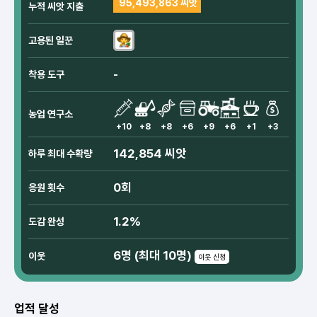
95,493,863 씨앗
누적 씨앗 지출
고용된 일꾼
-
착용 도구
농업 연구소
+10
+8
+8
+6
+9
+6
+1
+3
142,854 씨앗
하루 최대 수확량
0회
응원 횟수
1.2%
도감 완성
6명 (최대 10명)
이웃
이웃 신청
업적 달성