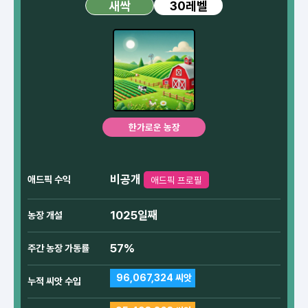
30레벨
새싹
한가로운 농장
비공개
애드픽 수익
애드픽 프로필
1025일째
농장 개설
57%
주간 농장 가동률
96,067,324 씨앗
누적 씨앗 수입