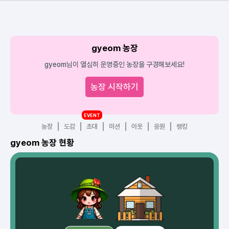
gyeom 농장
gyeom님이 열심히 운영중인 농장을 구경해보세요!
농장 시작하기
EVENT
농장
도감
초대
미션
이웃
응원
랭킹
gyeom 농장 현황