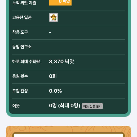
0 씨앗
누적 씨앗 지출
고용된 일꾼
-
착용 도구
농업 연구소
3,370 씨앗
하루 최대 수확량
0회
응원 횟수
0.0%
도감 완성
0명 (최대 0명)
이웃
이웃 신청 불가