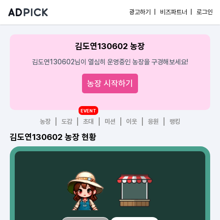
광고하기 |
비즈파트너 |
로그인
김도연130602 농장
김도연130602님이 열심히 운영중인 농장을 구경해보세요!
농장 시작하기
EVENT
농장
도감
초대
미션
이웃
응원
랭킹
김도연130602 농장 현황