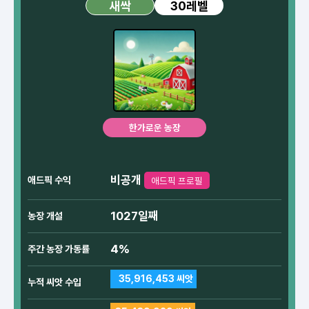
30레벨
새싹
한가로운 농장
비공개
애드픽 수익
애드픽 프로필
1027일째
농장 개설
4%
주간 농장 가동률
35,916,453 씨앗
누적 씨앗 수입