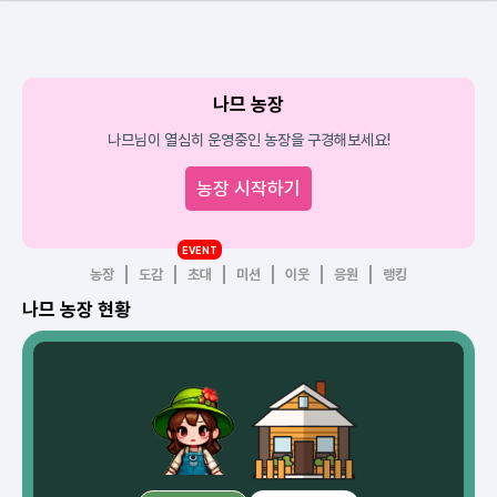
나므 농장
나므님이 열심히 운영중인 농장을 구경해보세요!
농장 시작하기
EVENT
농장
도감
초대
미션
이웃
응원
랭킹
나므 농장 현황