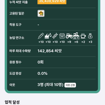
35,439,929 씨앗
누적 씨앗 지출
고용된 일꾼
-
착용 도구
농업 연구소
+10
+10
+10
+10
+9
+6
+2
+3
142,854 씨앗
하루 최대 수확량
0회
응원 횟수
0.0%
도감 완성
3명 (최대 10명)
이웃
이웃 신청
업적 달성