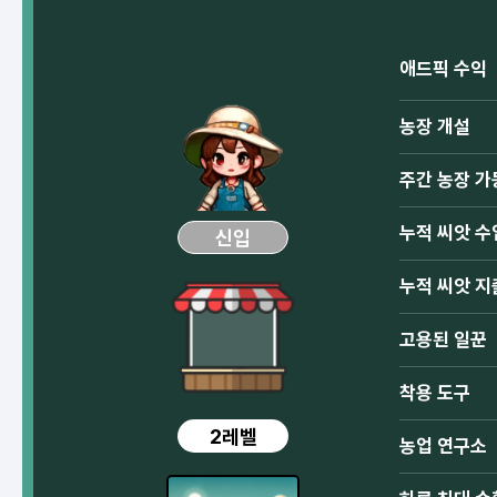
애드픽 수익
농장 개설
주간 농장 가
누적 씨앗 수
신입
누적 씨앗 지
고용된 일꾼
착용 도구
2레벨
농업 연구소