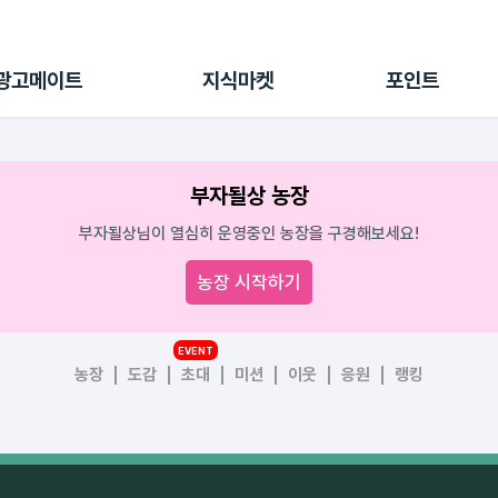
전체 캠페인
지식마켓
포인트샵
나의 캠페인
지식리포트
포인트 충전소
광고메이트
지식마켓
포인트
광고리포트
출석 룰렛
출금 신청
후원
부자될상 농장
이용내역
부자될상님이 열심히 운영중인 농장을 구경해보세요!
농장 시작하기
EVENT
농장
도감
초대
미션
이웃
응원
랭킹