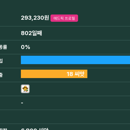
293,230원
애드픽 프로필
802일째
0%
동률
입
18 씨앗
출
-