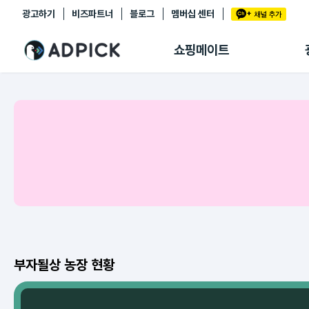
광고하기
비즈파트너
블로그
멤버십 센터
추천상품
제휴몰
쇼핑메이트
쇼핑 에이전트
BETA
쇼핑리포트
링크관리
마이숍
부자될상 농장 현황