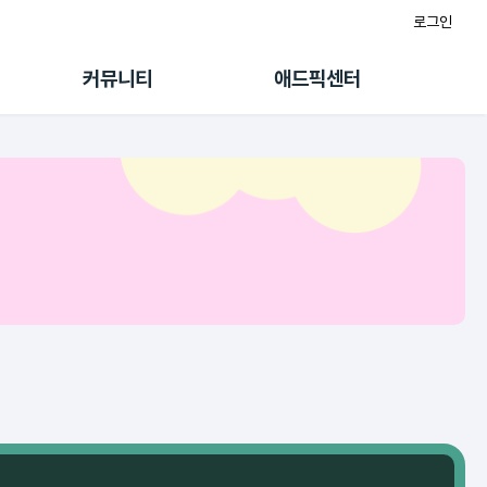
로그인
게시판
FAQ/문의
팸
이용정책
커뮤니티
애드픽센터
랭킹
멤버십 센터
퀘스트
광고툴/API
초대보너스
마이도메인
수익 Live
가이드북