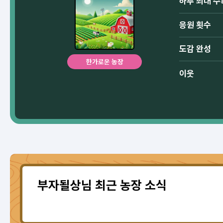
하루 최대 수
응원 횟수
도감 완성
한가로운 농장
이웃
부자될상님 최근 농장 소식