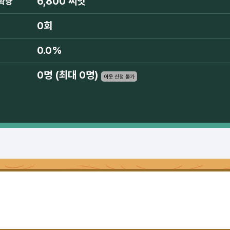
6,800 씨앗
확량
0회
0.0%
0명 (최대 0명)
이웃 신청 불가