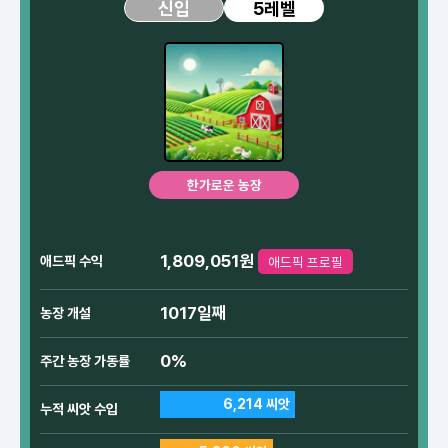
5레벨
신입
한가로운 농장
1,809,051원
애드픽 수익
애드픽 프로필
1017일째
농장 개설
0%
주간 농장 가동률
6,214 씨앗
누적 씨앗 수입