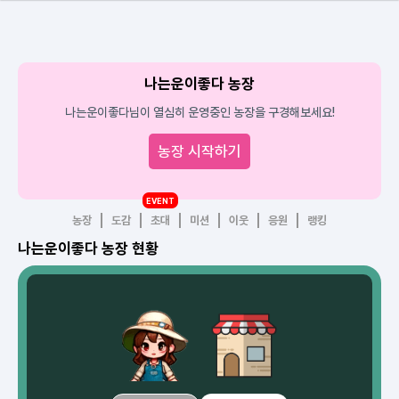
나는운이좋다 농장
나는운이좋다님이 열심히 운영중인 농장을 구경해보세요!
농장 시작하기
EVENT
농장
도감
초대
미션
이웃
응원
랭킹
나는운이좋다 농장 현황