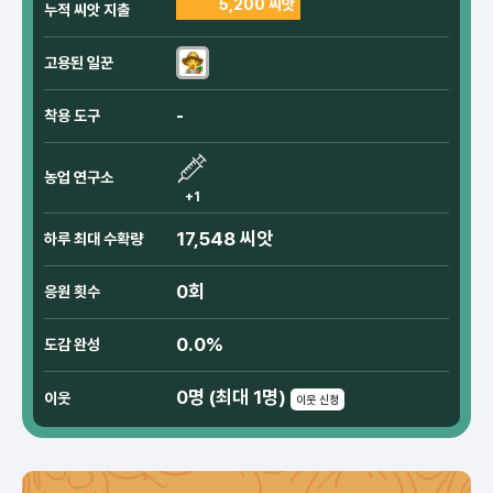
5,200 씨앗
누적 씨앗 지출
고용된 일꾼
-
착용 도구
농업 연구소
+1
17,548 씨앗
하루 최대 수확량
0회
응원 횟수
0.0%
도감 완성
0명 (최대 1명)
이웃
이웃 신청