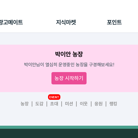
전체 캠페인
지식마켓
포인트샵
나의 캠페인
지식리포트
포인트 충전소
광고메이트
지식마켓
포인트
광고리포트
출석 룰렛
출금 신청
후원
박이안 농장
이용내역
박이안님이 열심히 운영중인 농장을 구경해보세요!
농장 시작하기
EVENT
농장
도감
초대
미션
이웃
응원
랭킹