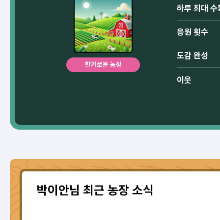
하루 최대 수
응원 횟수
도감 완성
한가로운 농장
이웃
박이안님 최근 농장 소식