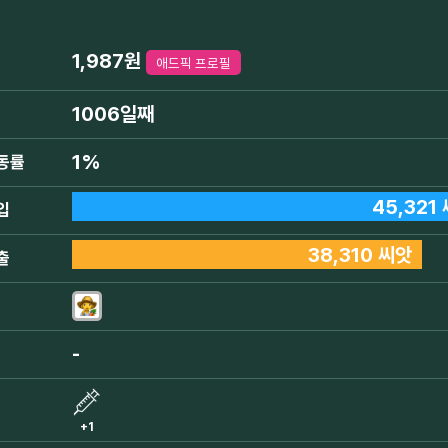
1,987원
애드픽 프로필
1006일째
1%
동률
45,321
입
38,310 씨앗
출
-
+1