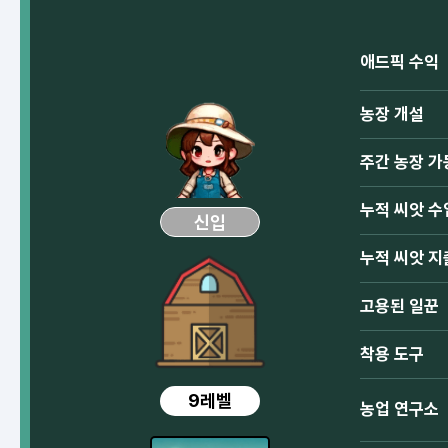
애드픽 수익
농장 개설
주간 농장 가
누적 씨앗 수
신입
누적 씨앗 지
고용된 일꾼
착용 도구
9레벨
농업 연구소