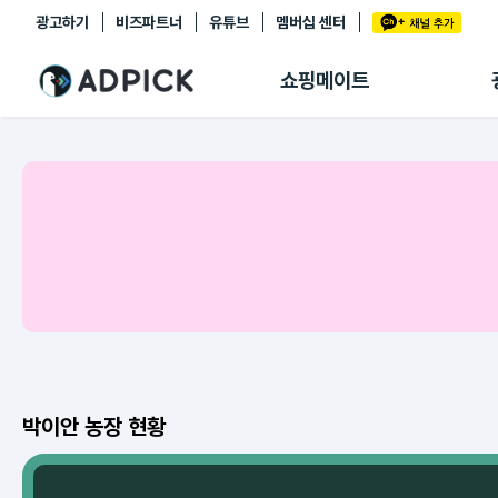
광고하기
비즈파트너
유튜브
멤버십 센터
추천상품
제휴몰
쇼핑메이트
쇼핑 에이전트
BETA
쇼핑리포트
링크관리
마이숍
박이안 농장 현황