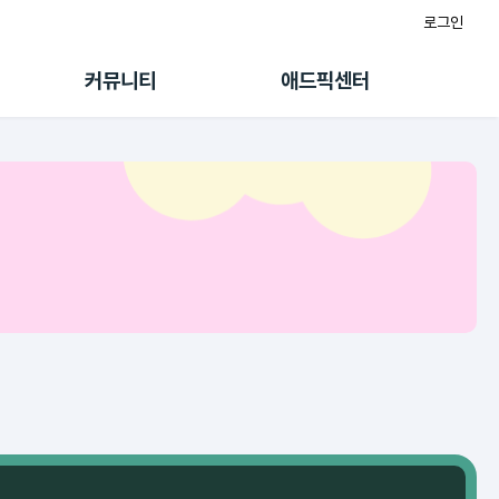
로그인
게시판
FAQ/문의
팸
이용정책
커뮤니티
애드픽센터
랭킹
멤버십 센터
퀘스트
광고툴/API
초대보너스
마이도메인
수익 Live
가이드북