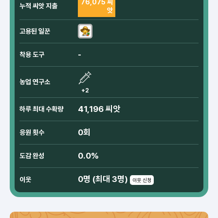
76,075 씨
누적 씨앗 지출
앗
고용된 일꾼
-
착용 도구
농업 연구소
+2
41,196 씨앗
하루 최대 수확량
0회
응원 횟수
0.0%
도감 완성
0명 (최대 3명)
이웃
이웃 신청