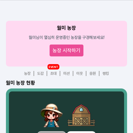
월미 농장
월미님이 열심히 운영중인 농장을 구경해보세요!
농장 시작하기
EVENT
농장
도감
초대
미션
이웃
응원
랭킹
월미 농장 현황