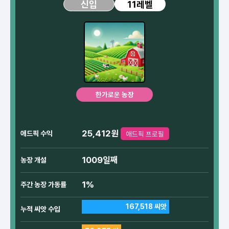
11레벨
신입
한가로운 농장
25,412원
애드픽 수익
애드픽 프로필
1009일째
농장 개설
1%
주간 농장 가동률
167,518 씨앗
누적 씨앗 수입