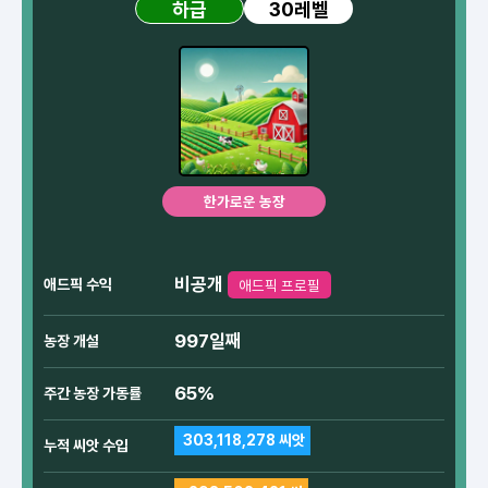
30레벨
하급
한가로운 농장
비공개
애드픽 수익
애드픽 프로필
997일째
농장 개설
65%
주간 농장 가동률
303,118,278 씨앗
누적 씨앗 수입