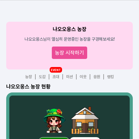
냐오오옹스 농장
냐오오옹스님이 열심히 운영중인 농장을 구경해보세요!
농장 시작하기
EVENT
농장
도감
초대
미션
이웃
응원
랭킹
냐오오옹스 농장 현황