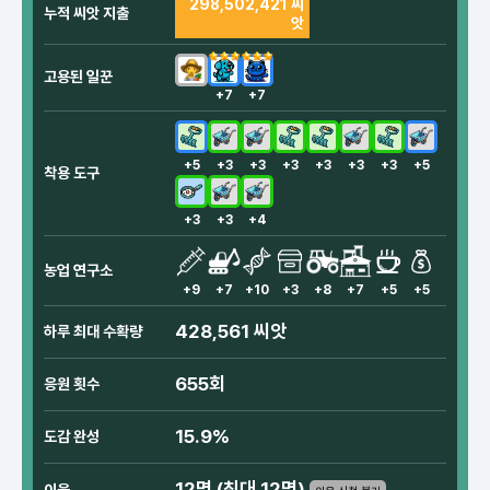
298,502,421 씨
누적 씨앗 지출
앗
고용된 일꾼
+7
+7
+5
+3
+3
+3
+3
+3
+3
+5
착용 도구
+3
+3
+4
농업 연구소
+9
+7
+10
+3
+8
+7
+5
+5
428,561 씨앗
하루 최대 수확량
655회
응원 횟수
15.9%
도감 완성
12명 (최대 12명)