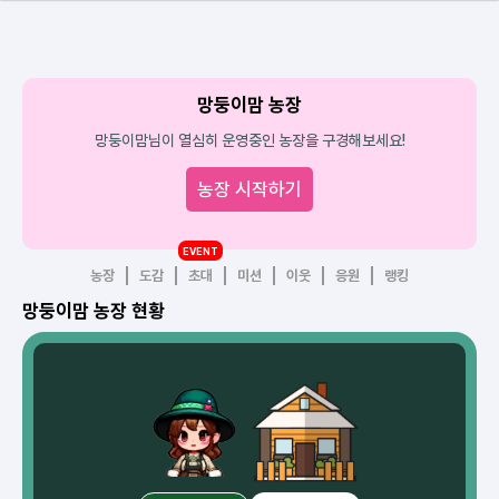
망둥이맘 농장
망둥이맘님이 열심히 운영중인 농장을 구경해보세요!
농장 시작하기
EVENT
농장
도감
초대
미션
이웃
응원
랭킹
망둥이맘 농장 현황