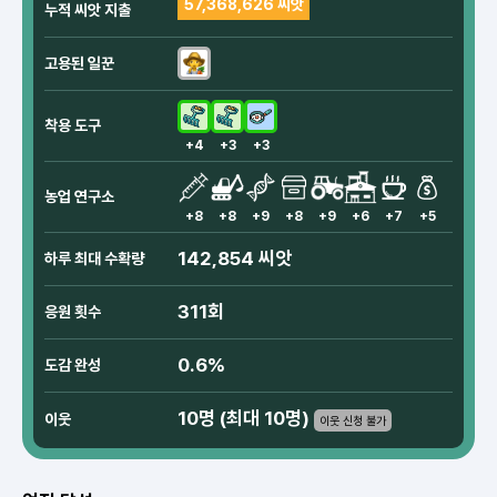
57,368,626 씨앗
누적 씨앗 지출
고용된 일꾼
착용 도구
+4
+3
+3
농업 연구소
+8
+8
+9
+8
+9
+6
+7
+5
142,854 씨앗
하루 최대 수확량
311회
응원 횟수
0.6%
도감 완성
10명 (최대 10명)
이웃
이웃 신청 불가