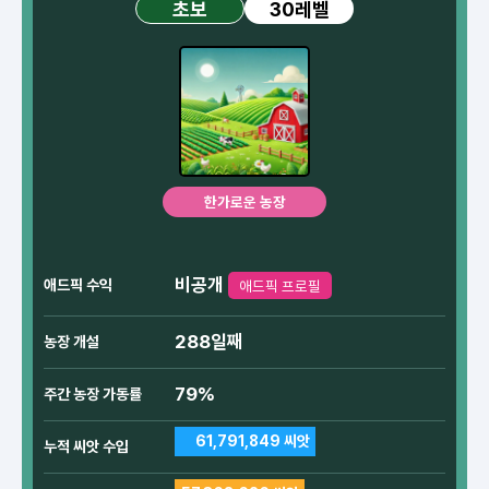
30레벨
초보
한가로운 농장
비공개
애드픽 수익
애드픽 프로필
288일째
농장 개설
79%
주간 농장 가동률
61,791,849 씨앗
누적 씨앗 수입