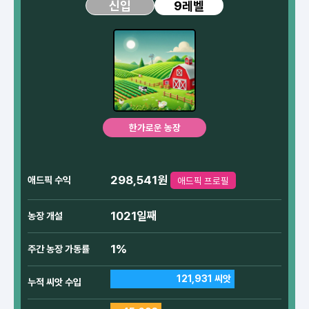
9레벨
신입
한가로운 농장
298,541원
애드픽 수익
애드픽 프로필
1021일째
농장 개설
1%
주간 농장 가동률
121,931 씨앗
누적 씨앗 수입