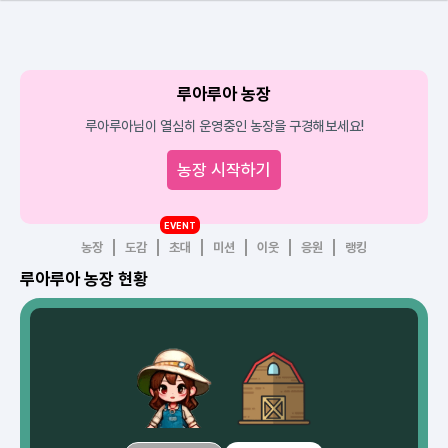
루아루아 농장
루아루아님이 열심히 운영중인 농장을 구경해보세요!
농장 시작하기
EVENT
농장
도감
초대
미션
이웃
응원
랭킹
루아루아 농장 현황