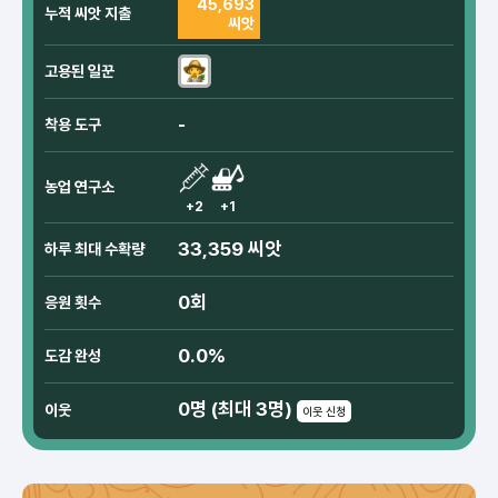
45,693
누적 씨앗 지출
씨앗
고용된 일꾼
-
착용 도구
농업 연구소
+2
+1
33,359 씨앗
하루 최대 수확량
0회
응원 횟수
0.0%
도감 완성
0명 (최대 3명)
이웃
이웃 신청