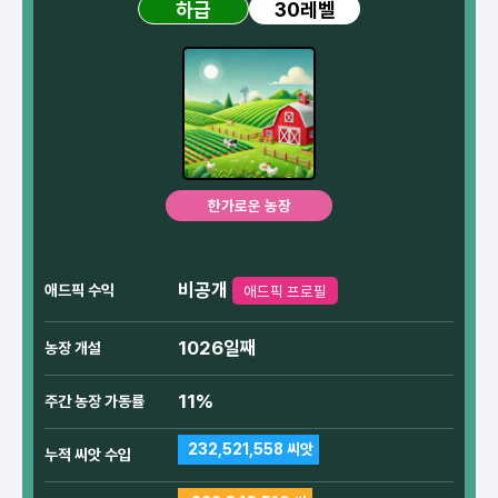
30레벨
하급
한가로운 농장
비공개
애드픽 수익
애드픽 프로필
1026일째
농장 개설
11%
주간 농장 가동률
232,521,558 씨앗
누적 씨앗 수입