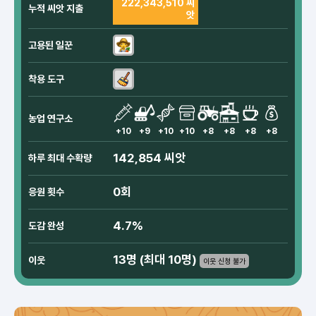
222,343,510 씨
누적 씨앗 지출
앗
고용된 일꾼
착용 도구
농업 연구소
+10
+9
+10
+10
+8
+8
+8
+8
142,854 씨앗
하루 최대 수확량
0회
응원 횟수
4.7%
도감 완성
13명 (최대 10명)
이웃
이웃 신청 불가