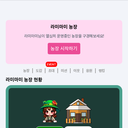
라미마미 농장
라미마미님이 열심히 운영중인 농장을 구경해보세요!
농장 시작하기
EVENT
농장
도감
초대
미션
이웃
응원
랭킹
라미마미 농장 현황