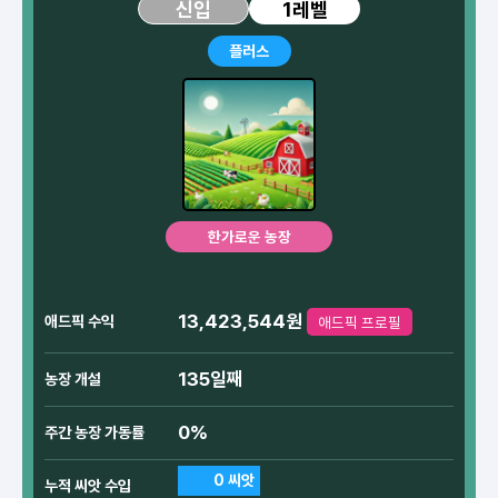
1레벨
신입
플러스
한가로운 농장
13,423,544원
애드픽 수익
애드픽 프로필
135일째
농장 개설
0%
주간 농장 가동률
0 씨앗
누적 씨앗 수입