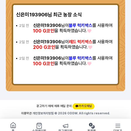
신은미193906님 최근 농장 소식
신은미193906
님이
블루 럭키박스
를 사용하여
2일 전
100 G코인
을 획득하였습니다.
신은미193906
님이
레드 럭키박스
를 사용하여
2일 전
200 G코인
을 획득하였습니다.
신은미193906
님이
블루 럭키박스
를 사용하여
2일 전
100 G코인
을 획득하였습니다.
광고하기
|
매체 제휴
|
메일 문의
|
카카오채널
6 씨앗
정영화51337
이용약관
|
개인정보처리방침
|
© 2026 ODDM. All rights reserved.
쇼핑몰 구경하기
방문시 1G
홈
쇼핑메이트
광고메이트
포인트
더보기