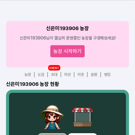
신은미193906 농장
신은미193906님이 열심히 운영중인 농장을 구경해보세요!
농장 시작하기
EVENT
농장
도감
초대
미션
이웃
응원
랭킹
신은미193906 농장 현황