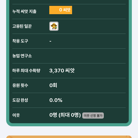
0 씨앗
누적 씨앗 지출
고용된 일꾼
-
착용 도구
농업 연구소
3,370 씨앗
하루 최대 수확량
0회
응원 횟수
0.0%
도감 완성
0명 (최대 0명)
이웃
이웃 신청 불가