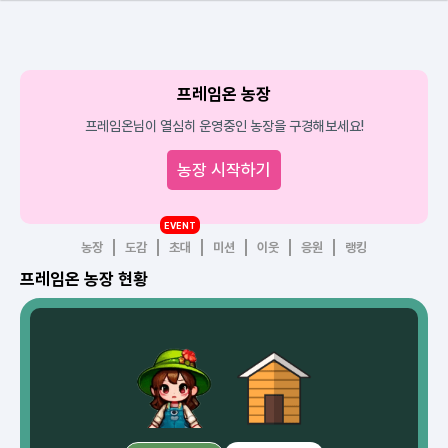
프레임온 농장
프레임온님이 열심히 운영중인 농장을 구경해보세요!
농장 시작하기
EVENT
농장
도감
초대
미션
이웃
응원
랭킹
프레임온 농장 현황