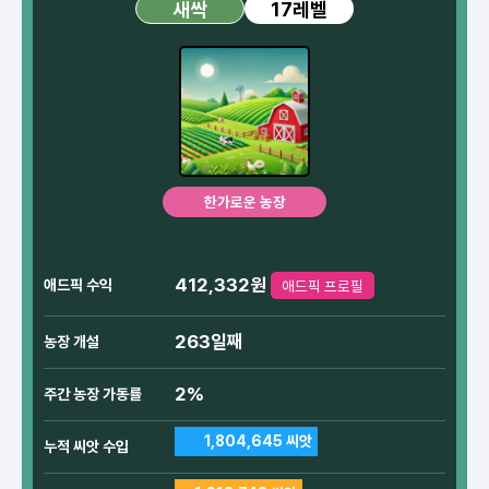
17레벨
새싹
한가로운 농장
412,332원
애드픽 수익
애드픽 프로필
263일째
농장 개설
2%
주간 농장 가동률
1,804,645 씨앗
누적 씨앗 수입