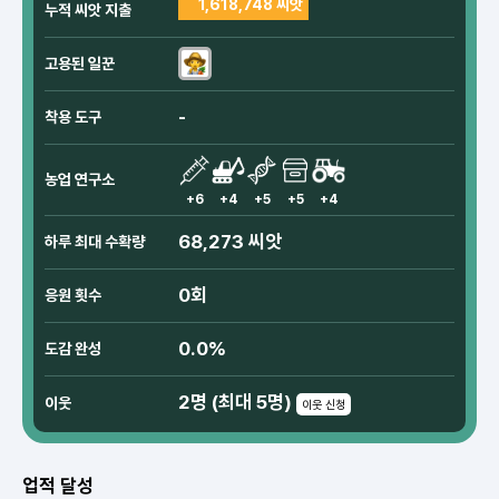
1,618,748 씨앗
누적 씨앗 지출
고용된 일꾼
-
착용 도구
농업 연구소
+6
+4
+5
+5
+4
68,273 씨앗
하루 최대 수확량
0회
응원 횟수
0.0%
도감 완성
2명 (최대 5명)
이웃
이웃 신청
업적 달성