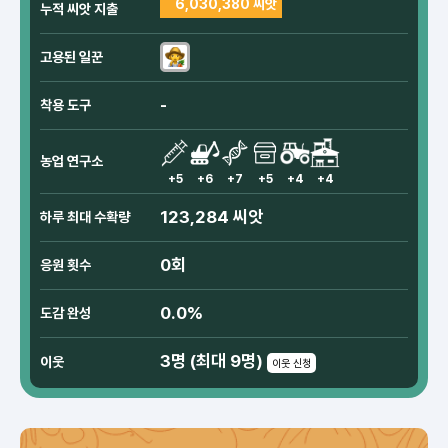
6,030,380 씨앗
누적 씨앗 지출
고용된 일꾼
-
착용 도구
농업 연구소
+5
+6
+7
+5
+4
+4
123,284 씨앗
하루 최대 수확량
0회
응원 횟수
0.0%
도감 완성
3명 (최대 9명)
이웃
이웃 신청