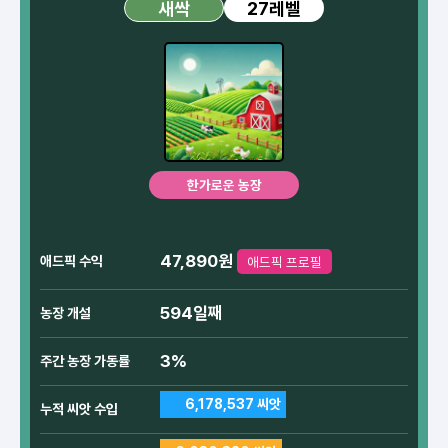
27레벨
새싹
한가로운 농장
47,890원
애드픽 수익
애드픽 프로필
594일째
농장 개설
3%
주간 농장 가동률
6,178,537 씨앗
누적 씨앗 수입