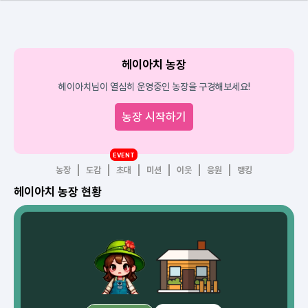
헤이아치 농장
헤이아치님이 열심히 운영중인 농장을 구경해보세요!
농장 시작하기
EVENT
농장
도감
초대
미션
이웃
응원
랭킹
헤이아치 농장 현황