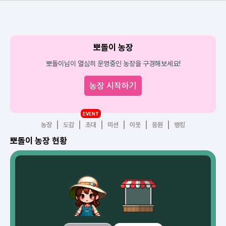
뽀돌이 농장
뽀돌이님이 열심히 운영중인 농장을 구경해보세요!
농장 시작하기
EVENT
농장
도감
초대
미션
이웃
응원
랭킹
뽀돌이 농장 현황