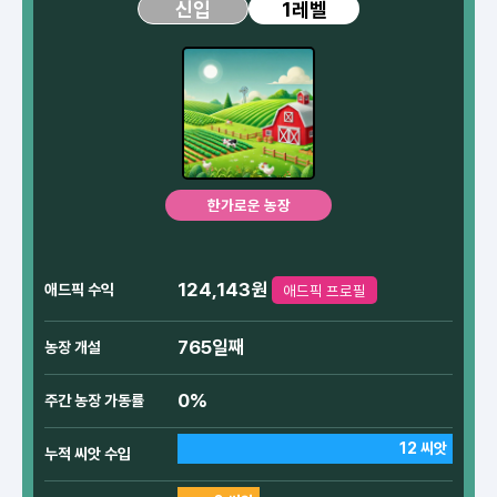
1레벨
신입
한가로운 농장
124,143원
애드픽 수익
애드픽 프로필
765일째
농장 개설
0%
주간 농장 가동률
12 씨앗
누적 씨앗 수입