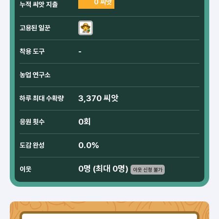
0 씨앗
누적 씨앗 지출
고용된 일꾼
-
착용 도구
농업 연구소
3,370 씨앗
하루 최대 수확량
0회
응원 횟수
0.0%
도감 완성
0명 (최대 0명)
이웃
이웃 신청 불가