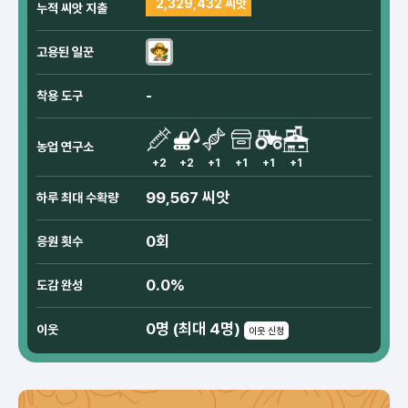
2,329,432 씨앗
누적 씨앗 지출
고용된 일꾼
-
착용 도구
농업 연구소
+2
+2
+1
+1
+1
+1
99,567 씨앗
하루 최대 수확량
0회
응원 횟수
0.0%
도감 완성
0명 (최대 4명)
이웃
이웃 신청