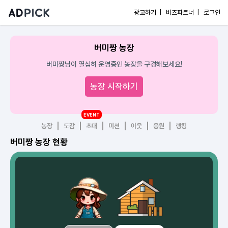
광고하기 |
비즈파트너 |
로그인
버미짱 농장
버미짱님이 열심히 운영중인 농장을 구경해보세요!
농장 시작하기
EVENT
농장
도감
초대
미션
이웃
응원
랭킹
버미짱 농장 현황