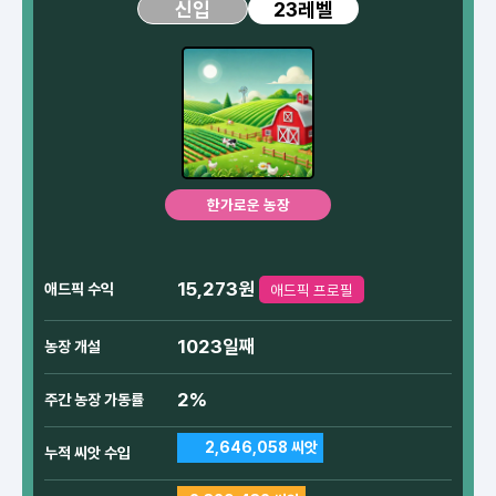
23레벨
신입
한가로운 농장
15,273원
애드픽 수익
애드픽 프로필
1023일째
농장 개설
2%
주간 농장 가동률
2,646,058 씨앗
누적 씨앗 수입