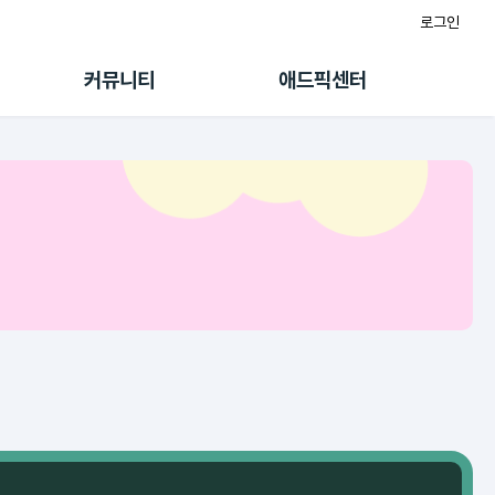
로그인
게시판
FAQ/문의
팸
이용정책
커뮤니티
애드픽센터
랭킹
멤버십 센터
퀘스트
광고툴/API
초대보너스
마이도메인
수익 Live
가이드북