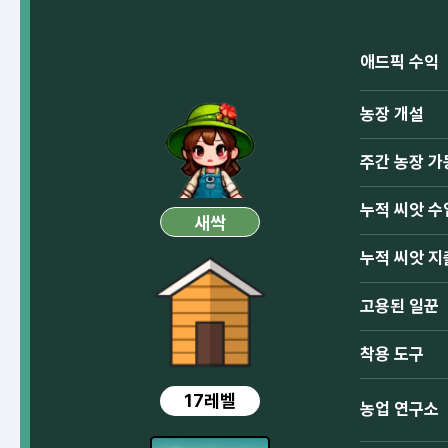
애드픽 수익
농장 개설
주간 농장 가
누적 씨앗 수
새싹
누적 씨앗 지
고용된 일꾼
착용 도구
17레벨
농업 연구소