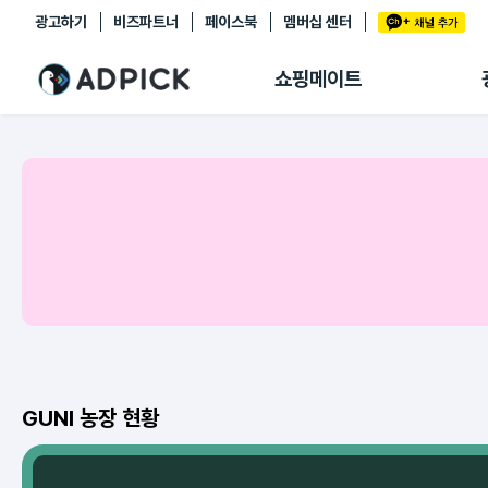
광고하기
비즈파트너
페이스북
멤버십 센터
추천상품
제휴몰
쇼핑메이트
쇼핑 에이전트
BETA
쇼핑리포트
링크관리
마이숍
GUNI 농장 현황