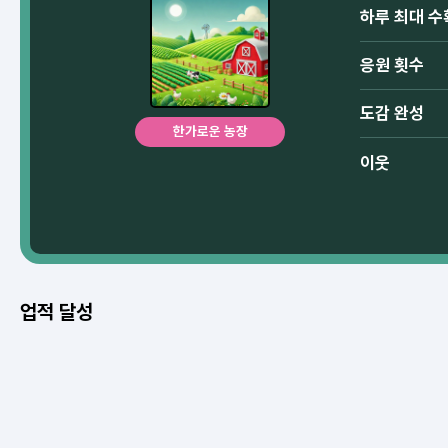
하루 최대 수
응원 횟수
도감 완성
한가로운 농장
이웃
업적 달성