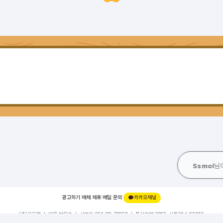
Ssmol
광고하기
|
매체 제휴
|
메일 문의
|
카카오채널
(주)오드엠 ㅣ 대표 박무순 ㅣ 사업자 214-88-71058 ㅣ 통신판매 2012-서울강남-02916