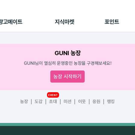
전체 캠페인
지식마켓
포인트샵
나의 캠페인
지식리포트
포인트 충전소
광고메이트
지식마켓
포인트
광고리포트
출석 룰렛
출금 신청
후원
GUNI 농장
이용내역
GUNI님이 열심히 운영중인 농장을 구경해보세요!
농장 시작하기
EVENT
농장
도감
초대
미션
이웃
응원
랭킹