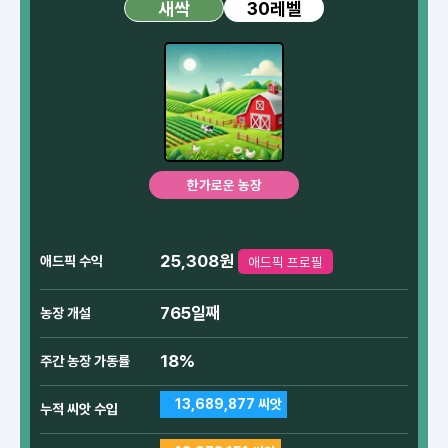
30레벨
새싹
한가로운 농장
25,308원
애드픽 수익
애드픽 프로필
765일째
농장 개설
18%
주간 농장 가동률
13,689,877 씨앗
누적 씨앗 수입