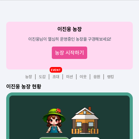
이진웅 농장
이진웅님이 열심히 운영중인 농장을 구경해보세요!
농장 시작하기
EVENT
농장
도감
초대
미션
이웃
응원
랭킹
이진웅 농장 현황