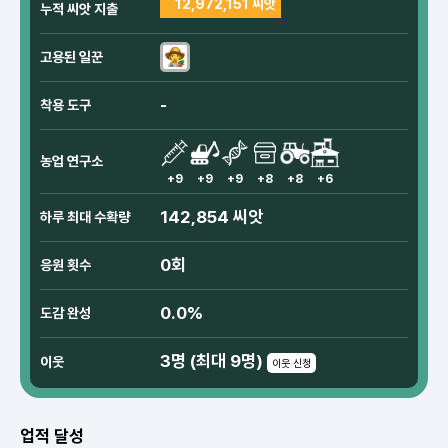
12,972,151 씨앗
누적 씨앗 지출
고용된 일꾼
-
착용 도구
농업 연구소
+9
+9
+9
+8
+8
+6
142,854 씨앗
하루 최대 수확량
0회
응원 횟수
0.0%
도감 완성
3명 (최대 9명)
이웃
이웃 신청
업적 달성