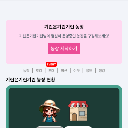
기린은기린기린 농장
기린은기린기린님이 열심히 운영중인 농장을 구경해보세요!
농장 시작하기
EVENT
농장
도감
초대
미션
이웃
응원
랭킹
기린은기린기린 농장 현황