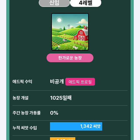
4레벨
신입
한가로운 농장
비공개
애드픽 수익
애드픽 프로필
1025일째
농장 개설
0%
주간 농장 가동률
1,342 씨앗
누적 씨앗 수입