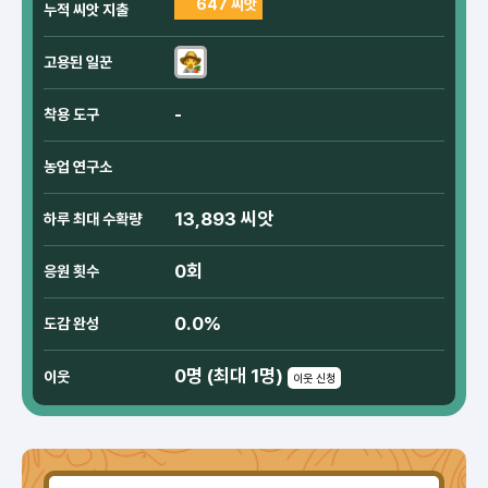
647 씨앗
누적 씨앗 지출
고용된 일꾼
-
착용 도구
농업 연구소
13,893 씨앗
하루 최대 수확량
0회
응원 횟수
0.0%
도감 완성
0명 (최대 1명)
이웃
이웃 신청