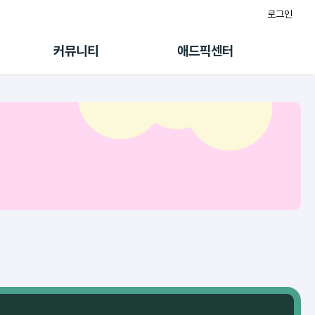
로그인
게시판
FAQ/문의
팸
이용정책
커뮤니티
애드픽센터
랭킹
멤버십 센터
퀘스트
광고툴/API
초대보너스
마이도메인
수익 Live
가이드북