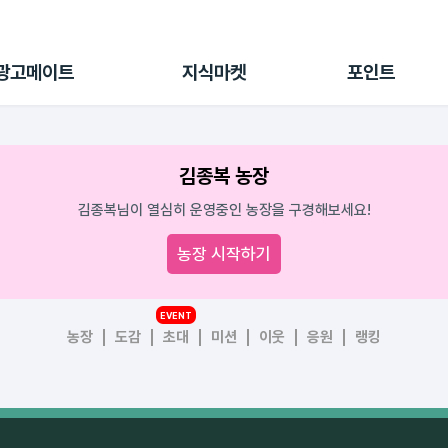
전체 캠페인
지식마켓
포인트샵
나의 캠페인
지식리포트
포인트 충전소
광고메이트
지식마켓
포인트
광고리포트
출석 룰렛
출금 신청
후원
김종복 농장
이용내역
김종복님이 열심히 운영중인 농장을 구경해보세요!
농장 시작하기
EVENT
농장
도감
초대
미션
이웃
응원
랭킹