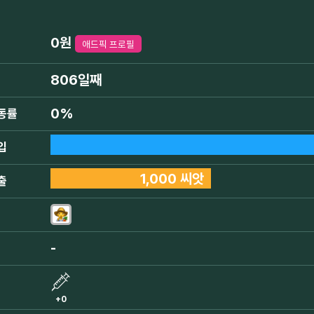
0원
애드픽 프로필
806일째
0%
동률
입
1,000 씨앗
출
-
+0