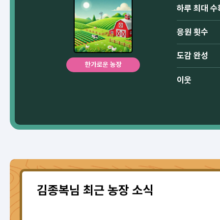
하루 최대 수
응원 횟수
도감 완성
한가로운 농장
이웃
김종복님 최근 농장 소식