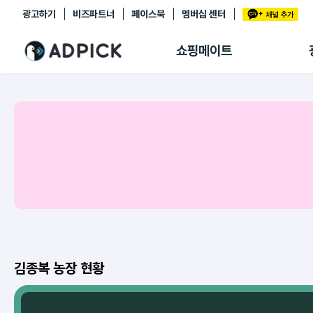
광고하기
비즈파트너
페이스북
멤버십 센터
추천상품
제휴몰
쇼핑메이트
쇼핑 에이전트
BETA
쇼핑리포트
링크관리
마이숍
김종복 농장 현황