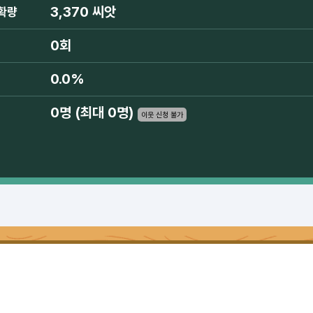
3,370 씨앗
확량
0회
0.0%
0명 (최대 0명)
이웃 신청 불가