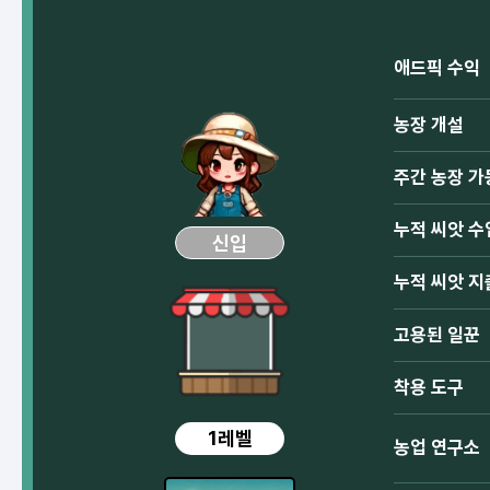
애드픽 수익
농장 개설
주간 농장 가
누적 씨앗 수
신입
누적 씨앗 지
고용된 일꾼
착용 도구
1레벨
농업 연구소