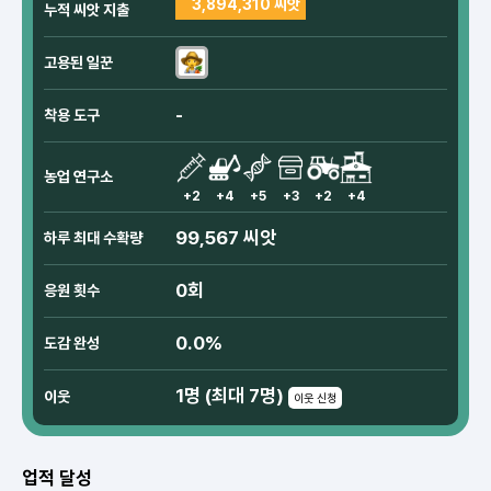
3,894,310 씨앗
누적 씨앗 지출
고용된 일꾼
-
착용 도구
농업 연구소
+2
+4
+5
+3
+2
+4
99,567 씨앗
하루 최대 수확량
0회
응원 횟수
0.0%
도감 완성
1명 (최대 7명)
이웃
이웃 신청
업적 달성