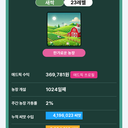
23레벨
새싹
한가로운 농장
369,781원
애드픽 수익
애드픽 프로필
1024일째
농장 개설
2%
주간 농장 가동률
4,196,023 씨앗
누적 씨앗 수입