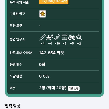
17,080,913 씨앗
누적 씨앗 지출
고용된 일꾼
-
착용 도구
농업 연구소
+4
+4
+10
+2
+5
+2
142,854 씨앗
하루 최대 수확량
0회
응원 횟수
0.0%
도감 완성
2명 (최대 20명)
이웃
이웃 신청
업적 달성