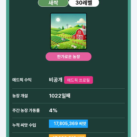
30레벨
새싹
한가로운 농장
비공개
애드픽 수익
애드픽 프로필
1022일째
농장 개설
4%
주간 농장 가동률
17,805,369 씨앗
누적 씨앗 수입