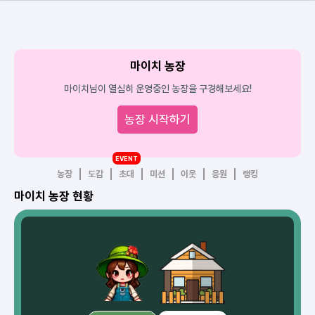
마이치 농장
마이치님이 열심히 운영중인 농장을 구경해보세요!
농장 시작하기
EVENT
농장
도감
초대
미션
이웃
응원
랭킹
마이치 농장 현황