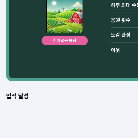
하루 최대 수
응원 횟수
도감 완성
한가로운 농장
이웃
업적 달성