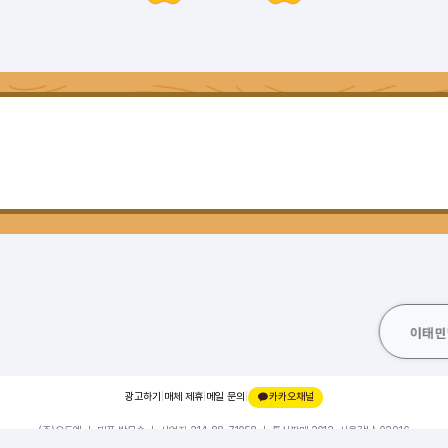
이태민
광고하기
|
매체 제휴
|
메일 문의
|
카카오채널
(주)오드엠 ㅣ 대표 박무순 ㅣ 사업자 214-88-71058 ㅣ 통신판매 2012-서울강남-02916