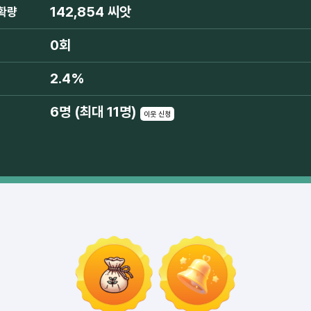
142,854 씨앗
확량
0회
2.4%
6명 (최대 11명)
이웃 신청