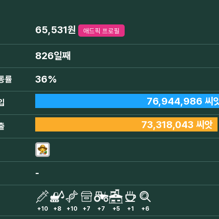
65,531원
애드픽 프로필
826일째
36%
동률
76,944,986 씨
입
73,318,043 씨앗
출
-
+10
+8
+10
+7
+7
+5
+1
+6