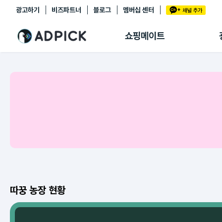
광고하기
비즈파트너
블로그
멤버십 센터
추천상품
제휴몰
쇼핑메이트
쇼핑 에이전트
BETA
쇼핑리포트
링크관리
마이숍
따꿍 농장 현황