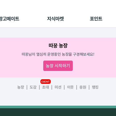
전체 캠페인
지식마켓
포인트샵
나의 캠페인
지식리포트
포인트 충전소
광고메이트
지식마켓
포인트
광고리포트
출석 룰렛
출금 신청
후원
따꿍 농장
이용내역
따꿍님이 열심히 운영중인 농장을 구경해보세요!
농장 시작하기
EVENT
농장
도감
초대
미션
이웃
응원
랭킹