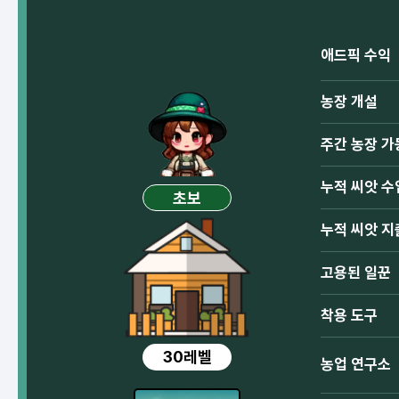
애드픽 수익
농장 개설
주간 농장 가
누적 씨앗 수
초보
누적 씨앗 지
고용된 일꾼
착용 도구
30레벨
농업 연구소