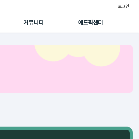
로그인
게시판
FAQ/문의
팸
이용정책
커뮤니티
애드픽센터
랭킹
멤버십 센터
퀘스트
광고툴/API
초대보너스
마이도메인
수익 Live
가이드북