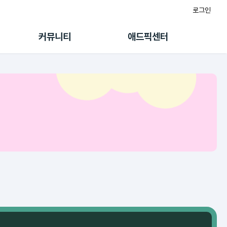
로그인
게시판
FAQ/문의
팸
이용정책
커뮤니티
애드픽센터
랭킹
멤버십 센터
퀘스트
광고툴/API
초대보너스
마이도메인
수익 Live
가이드북