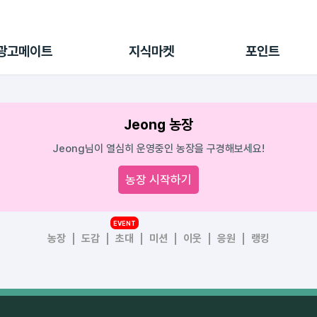
전체 캠페인
지식마켓
포인트샵
나의 캠페인
지식리포트
포인트 충전소
광고메이트
지식마켓
포인트
광고리포트
출석 룰렛
출금 신청
후원
Jeong 농장
이용내역
Jeong님이 열심히 운영중인 농장을 구경해보세요!
농장 시작하기
EVENT
농장
도감
초대
미션
이웃
응원
랭킹