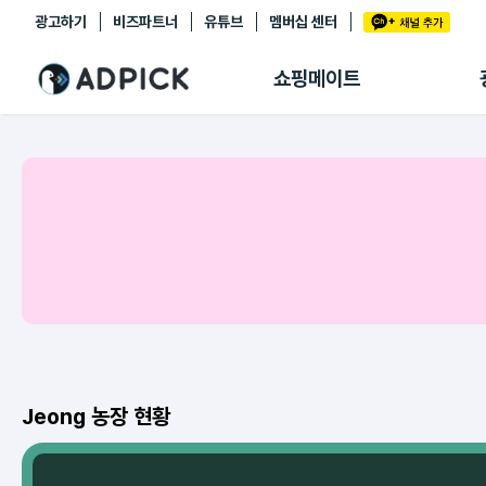
광고하기
비즈파트너
유튜브
멤버십 센터
추천상품
제휴몰
쇼핑메이트
쇼핑 에이전트
BETA
쇼핑리포트
링크관리
마이숍
Jeong 농장 현황