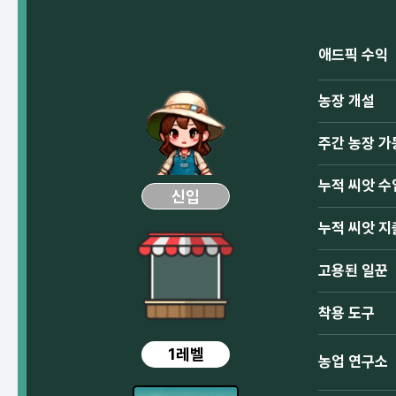
애드픽 수익
농장 개설
주간 농장 가
누적 씨앗 수
신입
누적 씨앗 지
고용된 일꾼
착용 도구
1레벨
농업 연구소