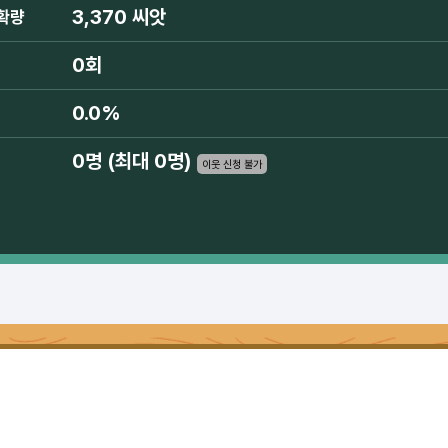
3,370 씨앗
확량
0회
0.0%
0명 (최대 0명)
이웃 신청 불가