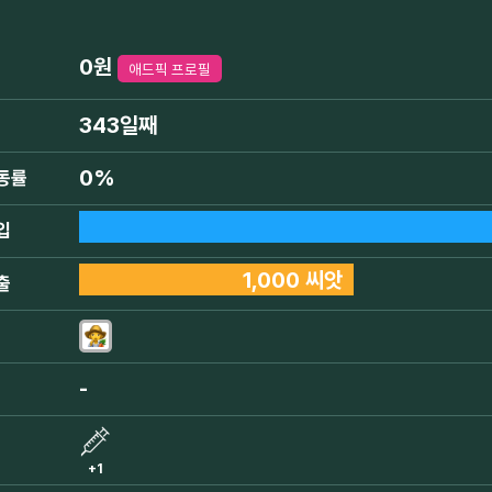
0원
애드픽 프로필
343일째
0%
동률
입
1,000 씨앗
출
-
+1