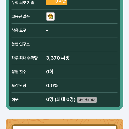
0 씨앗
누적 씨앗 지출
고용된 일꾼
-
착용 도구
농업 연구소
3,370 씨앗
하루 최대 수확량
0회
응원 횟수
0.0%
도감 완성
0명 (최대 0명)
이웃
이웃 신청 불가