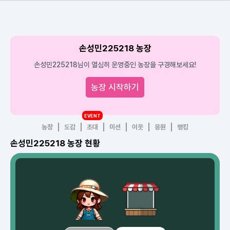
손성민225218 농장
손성민225218님이 열심히 운영중인 농장을 구경해보세요!
농장 시작하기
EVENT
농장
도감
초대
미션
이웃
응원
랭킹
손성민225218 농장 현황