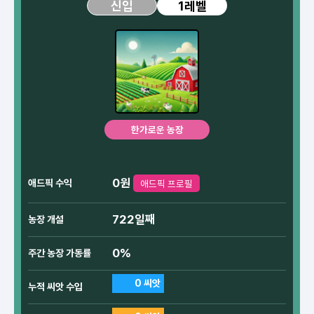
1레벨
신입
한가로운 농장
0원
애드픽 수익
애드픽 프로필
722일째
농장 개설
0%
주간 농장 가동률
0 씨앗
누적 씨앗 수입