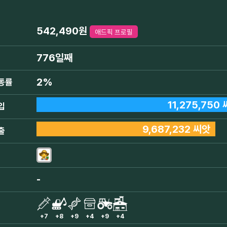
542,490원
애드픽 프로필
776일째
2%
동률
11,275,750
입
9,687,232 씨앗
출
-
+7
+8
+9
+4
+9
+4