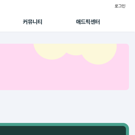
로그인
게시판
FAQ/문의
팸
이용정책
커뮤니티
애드픽센터
랭킹
멤버십 센터
퀘스트
광고툴/API
초대보너스
마이도메인
수익 Live
가이드북