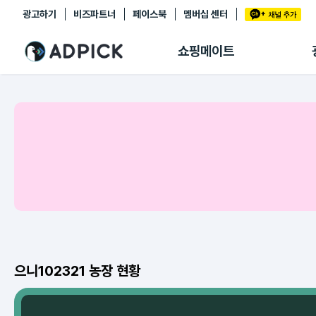
광고하기
비즈파트너
페이스북
멤버십 센터
추천상품
제휴몰
쇼핑메이트
쇼핑 에이전트
BETA
쇼핑리포트
링크관리
마이숍
으니102321 농장 현황