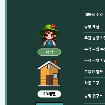
애드픽 수익
농장 개설
주간 농장 가
누적 씨앗 수
새싹
누적 씨앗 지
고용된 일꾼
착용 도구
20레벨
농업 연구소