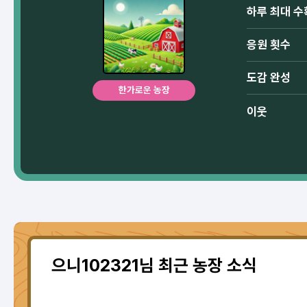
하루 최대 수
응원 횟수
도감 완성
한가로운 농장
이웃
으니102321님 최근 농장 소식