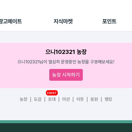
전체 캠페인
지식마켓
포인트샵
나의 캠페인
지식리포트
포인트 충전소
광고메이트
지식마켓
포인트
광고리포트
출석 룰렛
출금 신청
후원
으니102321 농장
이용내역
으니102321님이 열심히 운영중인 농장을 구경해보세요!
농장 시작하기
EVENT
농장
도감
초대
미션
이웃
응원
랭킹