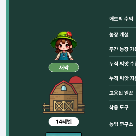
애드픽 수익
농장 개설
주간 농장 가
누적 씨앗 수
새싹
누적 씨앗 지
고용된 일꾼
착용 도구
14레벨
농업 연구소