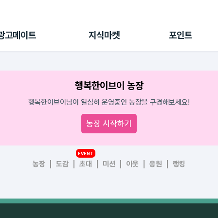
전체 캠페인
지식마켓
포인트샵
나의 캠페인
지식리포트
포인트 충전소
광고메이트
지식마켓
포인트
광고리포트
출석 룰렛
출금 신청
후원
행복한이브이 농장
이용내역
행복한이브이님이 열심히 운영중인 농장을 구경해보세요!
농장 시작하기
EVENT
농장
도감
초대
미션
이웃
응원
랭킹