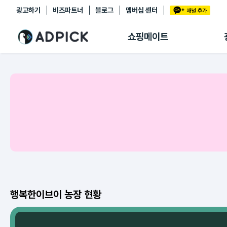
광고하기
비즈파트너
블로그
멤버십 센터
추천상품
제휴몰
쇼핑메이트
쇼핑 에이전트
BETA
쇼핑리포트
링크관리
마이숍
행복한이브이 농장 현황