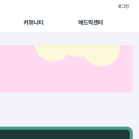
로그인
게시판
FAQ/문의
팸
이용정책
커뮤니티
애드픽센터
랭킹
멤버십 센터
퀘스트
광고툴/API
초대보너스
마이도메인
수익 Live
가이드북