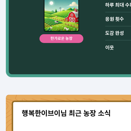
하루 최대 수
응원 횟수
도감 완성
한가로운 농장
이웃
행복한이브이님 최근 농장 소식