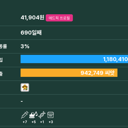
41,904원
애드픽 프로필
690일째
3%
동률
1,180,41
입
942,749 씨앗
출
-
+7
+5
+1
+3