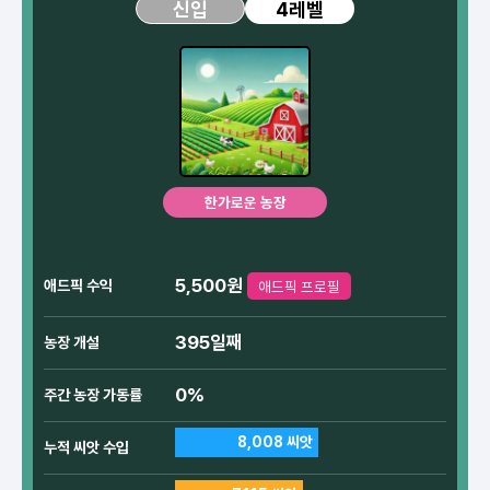
4레벨
신입
한가로운 농장
5,500원
애드픽 수익
애드픽 프로필
395일째
농장 개설
0%
주간 농장 가동률
8,008 씨앗
누적 씨앗 수입