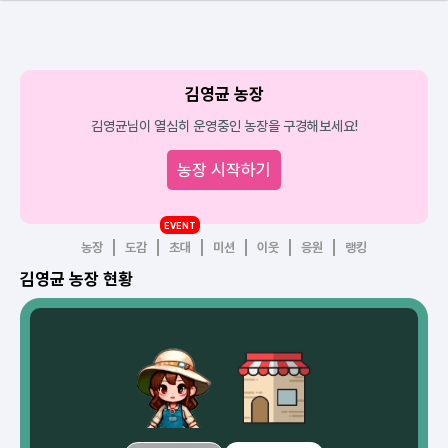
김영균 농장
김영균님이 열심히 운영중인 농장을 구경해보세요!
농장 시작하기
EVENT
농장
도감
초대
미션
이웃
응원
랭킹
김영균 농장 현황