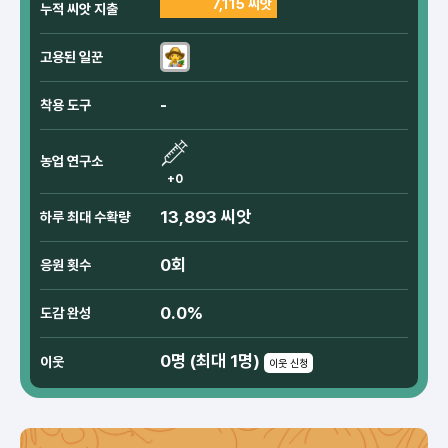
7,115 씨앗
누적 씨앗 지출
고용된 일꾼
-
착용 도구
농업 연구소
+0
13,893 씨앗
하루 최대 수확량
0회
응원 횟수
0.0%
도감 완성
0명 (최대 1명)
이웃
이웃 신청