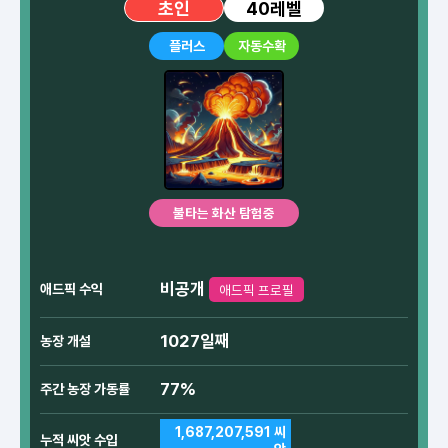
40레벨
초인
플러스
자동수확
불타는 화산 탐험중
비공개
애드픽 수익
애드픽 프로필
1027일째
농장 개설
77%
주간 농장 가동률
1,687,207,591 씨
누적 씨앗 수입