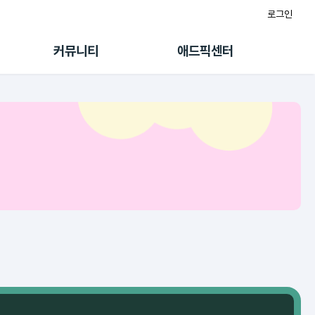
로그인
게시판
FAQ/문의
팸
이용정책
커뮤니티
애드픽센터
랭킹
멤버십 센터
퀘스트
광고툴/API
초대보너스
마이도메인
수익 Live
가이드북