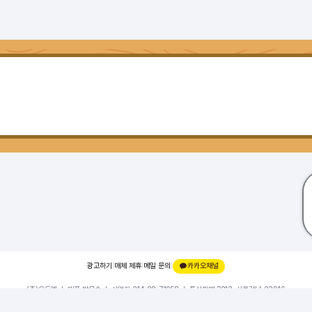
광고하기
|
매체 제휴
|
메일 문의
|
카카오채널
(주)오드엠 ㅣ 대표 박무순 ㅣ 사업자 214-88-71058 ㅣ 통신판매 2012-서울강남-02916
경기 성남시 분당구 대왕판교로 660, 유스페이스1 A동 101호, 내 109호