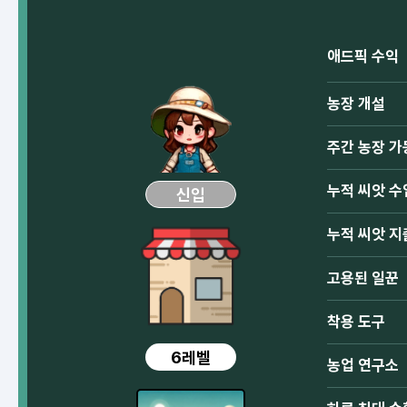
애드픽 수익
농장 개설
주간 농장 가
누적 씨앗 수
신입
누적 씨앗 지
고용된 일꾼
착용 도구
6레벨
농업 연구소