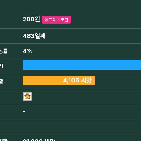
200원
애드픽 프로필
483일째
4%
동률
입
4,106 씨앗
출
-