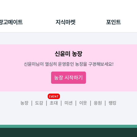
전체 캠페인
지식마켓
포인트샵
나의 캠페인
지식리포트
포인트 충전소
광고메이트
지식마켓
포인트
광고리포트
출석 룰렛
출금 신청
후원
신윤미 농장
이용내역
신윤미님이 열심히 운영중인 농장을 구경해보세요!
농장 시작하기
EVENT
농장
도감
초대
미션
이웃
응원
랭킹