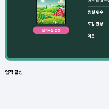
하루 최대 수
응원 횟수
도감 완성
한가로운 농장
이웃
업적 달성