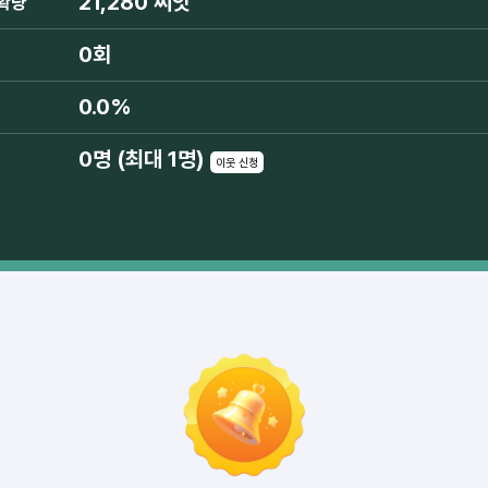
21,280 씨앗
확량
0회
0.0%
0명 (최대 1명)
이웃 신청