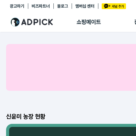
광고하기
비즈파트너
블로그
멤버십 센터
추천상품
제휴몰
쇼핑메이트
쇼핑 에이전트
BETA
쇼핑리포트
링크관리
마이숍
신윤미 농장 현황