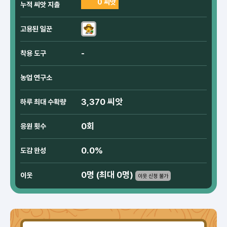
0 씨앗
누적 씨앗 지출
고용된 일꾼
-
착용 도구
농업 연구소
3,370 씨앗
하루 최대 수확량
0회
응원 횟수
0.0%
도감 완성
0명 (최대 0명)
이웃
이웃 신청 불가