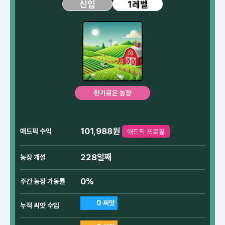
1레벨
신입
한가로운 농장
101,988원
애드픽 수익
애드픽 프로필
228일째
농장 개설
0%
주간 농장 가동률
0 씨앗
누적 씨앗 수입