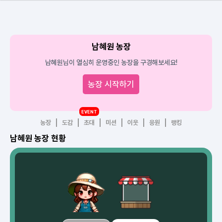
남혜원 농장
남혜원님이 열심히 운영중인 농장을 구경해보세요!
농장 시작하기
EVENT
농장
도감
초대
미션
이웃
응원
랭킹
남혜원 농장 현황