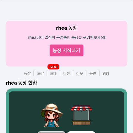
rhea 농장
rhea님이 열심히 운영중인 농장을 구경해보세요!
농장 시작하기
EVENT
농장
도감
초대
미션
이웃
응원
랭킹
rhea 농장 현황