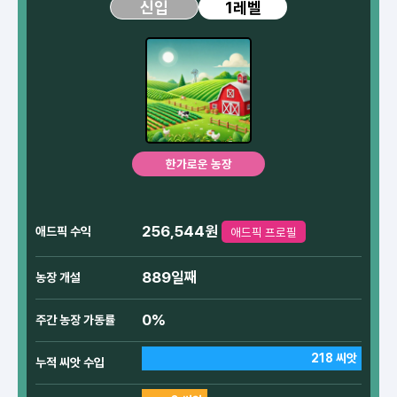
1레벨
신입
한가로운 농장
256,544원
애드픽 수익
애드픽 프로필
889일째
농장 개설
0%
주간 농장 가동률
218 씨앗
누적 씨앗 수입