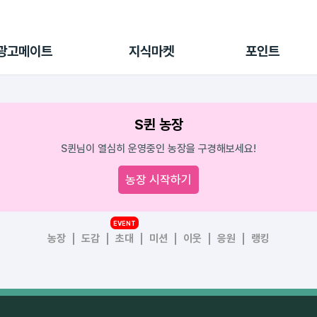
전체 캠페인
지식마켓
포인트샵
나의 캠페인
지식리포트
포인트 충전소
광고메이트
지식마켓
포인트
광고리포트
출석 룰렛
출금 신청
후원
S퀸 농장
이용내역
S퀸님이 열심히 운영중인 농장을 구경해보세요!
농장 시작하기
EVENT
농장
도감
초대
미션
이웃
응원
랭킹