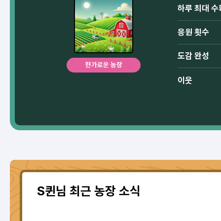
하루 최대 수
응원 횟수
도감 완성
한가로운 농장
이웃
S퀸님 최근 농장 소식