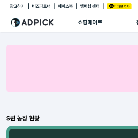
광고하기
비즈파트너
페이스북
멤버십 센터
추천상품
제휴몰
쇼핑메이트
쇼핑 에이전트
BETA
쇼핑리포트
링크관리
마이숍
S퀸 농장 현황