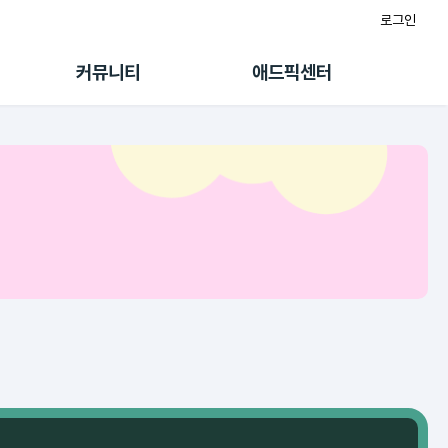
로그인
게시판
FAQ/문의
팸
이용정책
커뮤니티
애드픽센터
랭킹
멤버십 센터
퀘스트
광고툴/API
초대보너스
마이도메인
수익 Live
가이드북