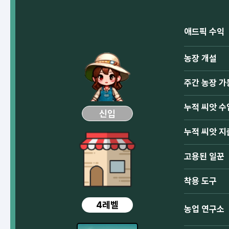
애드픽 수익
농장 개설
주간 농장 가
누적 씨앗 수
신입
누적 씨앗 지
고용된 일꾼
착용 도구
4레벨
농업 연구소