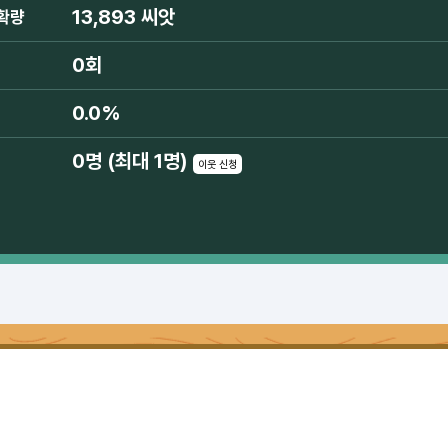
13,893 씨앗
확량
0회
0.0%
0명 (최대 1명)
이웃 신청