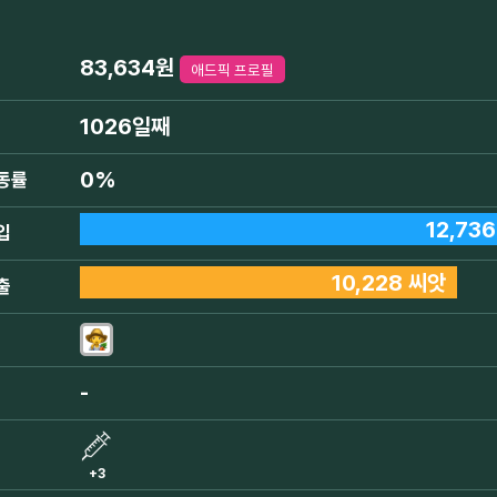
83,634원
애드픽 프로필
1026일째
0%
동률
12,73
입
10,228 씨앗
출
-
+3