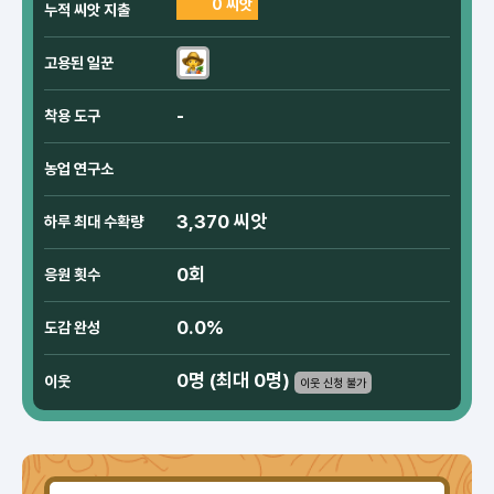
0 씨앗
누적 씨앗 지출
고용된 일꾼
-
착용 도구
농업 연구소
3,370 씨앗
하루 최대 수확량
0회
응원 횟수
0.0%
도감 완성
0명 (최대 0명)
이웃
이웃 신청 불가