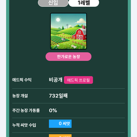
1레벨
신입
한가로운 농장
비공개
애드픽 수익
애드픽 프로필
732일째
농장 개설
0%
주간 농장 가동률
0 씨앗
누적 씨앗 수입