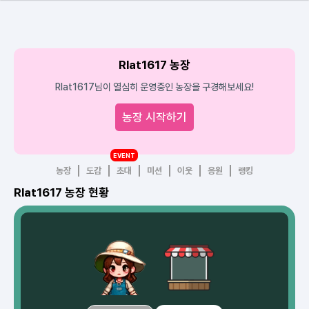
Rlat1617 농장
Rlat1617님이 열심히 운영중인 농장을 구경해보세요!
농장 시작하기
EVENT
농장
도감
초대
미션
이웃
응원
랭킹
Rlat1617 농장 현황