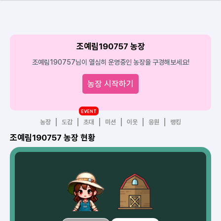
조예림190757 농장
조예림190757님이 열심히 운영중인 농장을 구경해보세요!
농장 시작하기
EVENT
농장
도감
초대
미션
이웃
응원
랭킹
조예림190757 농장 현황