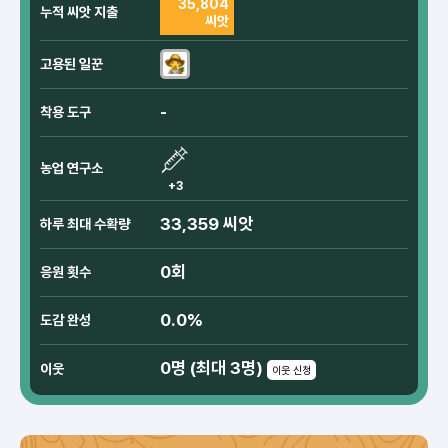
35,804
누적 씨앗 지출
씨앗
고용된 일꾼
-
착용 도구
농업 연구소
+3
33,359 씨앗
하루 최대 수확량
0회
응원 횟수
0.0%
도감 완성
0명 (최대 3명)
이웃
이웃 신청