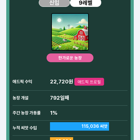
9레벨
신입
한가로운 농장
22,720원
애드픽 수익
애드픽 프로필
792일째
농장 개설
1%
주간 농장 가동률
115,036 씨앗
누적 씨앗 수입