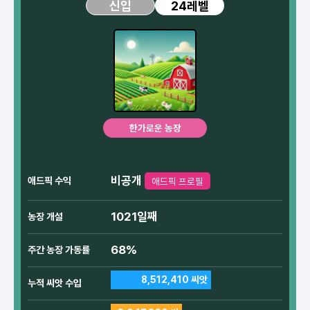
24레벨
신입
한가로운 농장
비공개
애드픽 수익
애드픽 프로필
1021일째
농장 개설
68%
주간 농장 가동률
8,512,410 씨앗
누적 씨앗 수입