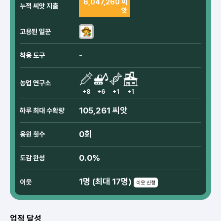
6,047,260 씨
누적 씨앗 지출
앗
고용된 일꾼
-
착용 도구
농업 연구소
+8
+6
+1
+1
105,261 씨앗
하루 최대 수확량
0회
응원 횟수
0.0%
도감 완성
1명 (최대 17명)
이웃
이웃 신청
업적 달성