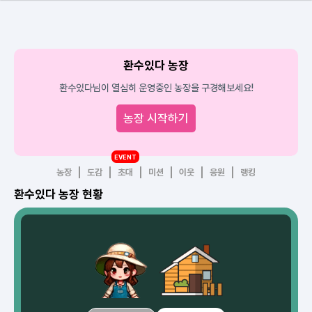
환수있다 농장
환수있다님이 열심히 운영중인 농장을 구경해보세요!
농장 시작하기
EVENT
농장
도감
초대
미션
이웃
응원
랭킹
환수있다 농장 현황