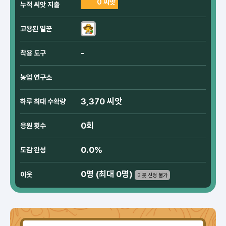
0 씨앗
누적 씨앗 지출
고용된 일꾼
-
착용 도구
농업 연구소
3,370 씨앗
하루 최대 수확량
0회
응원 횟수
0.0%
도감 완성
0명 (최대 0명)
이웃
이웃 신청 불가