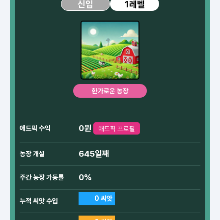
1레벨
신입
한가로운 농장
0원
애드픽 수익
애드픽 프로필
645일째
농장 개설
0%
주간 농장 가동률
0 씨앗
누적 씨앗 수입