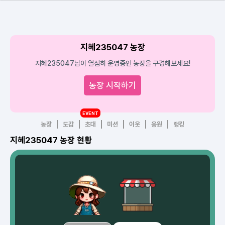
지혜235047 농장
지혜235047님이 열심히 운영중인 농장을 구경해보세요!
농장 시작하기
EVENT
농장
도감
초대
미션
이웃
응원
랭킹
지혜235047 농장 현황