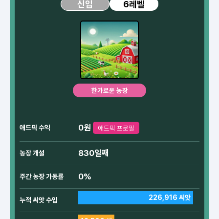
6레벨
신입
한가로운 농장
0원
애드픽 수익
애드픽 프로필
830일째
농장 개설
0%
주간 농장 가동률
226,916 씨앗
누적 씨앗 수입