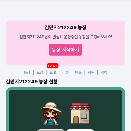
김민지212249 농장
김민지212249님이 열심히 운영중인 농장을 구경해보세요!
농장 시작하기
EVENT
농장
도감
초대
미션
이웃
응원
랭킹
김민지212249 농장 현황