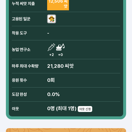
12,506 씨
누적 씨앗 지출
앗
고용된 일꾼
-
착용 도구
농업 연구소
+2
+0
21,280 씨앗
하루 최대 수확량
0회
응원 횟수
0.0%
도감 완성
0명 (최대 1명)
이웃
이웃 신청