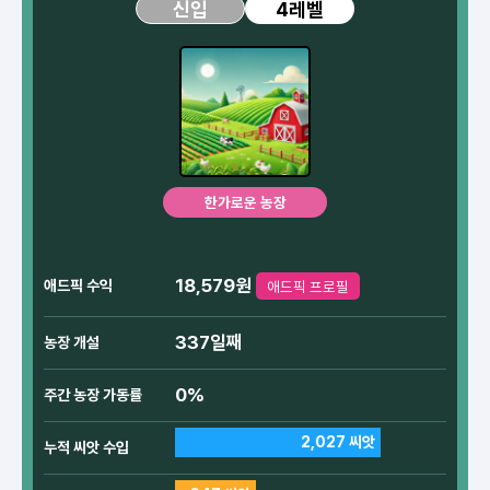
4레벨
신입
한가로운 농장
18,579원
애드픽 수익
애드픽 프로필
337일째
농장 개설
0%
주간 농장 가동률
2,027 씨앗
누적 씨앗 수입