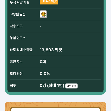
647 씨앗
누적 씨앗 지출
고용된 일꾼
-
착용 도구
농업 연구소
13,893 씨앗
하루 최대 수확량
0회
응원 횟수
0.0%
도감 완성
0명 (최대 1명)
이웃
이웃 신청