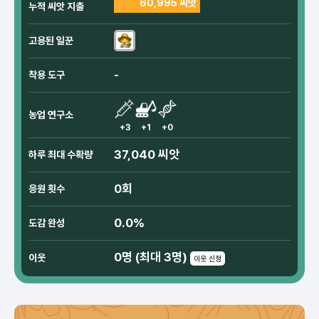
60,995 씨앗
누적 씨앗 지출
고용된 일꾼
-
착용 도구
농업 연구소
+3
+1
+0
37,040 씨앗
하루 최대 수확량
0회
응원 횟수
0.0%
도감 완성
0명 (최대 3명)
이웃
이웃 신청