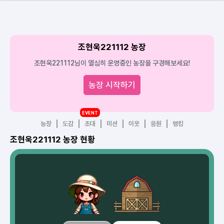
조현욱221112 농장
조현욱221112님이 열심히 운영중인 농장을 구경해보세요!
농장 시작하기
EVENT
농장
도감
초대
미션
이웃
응원
랭킹
조현욱221112 농장 현황