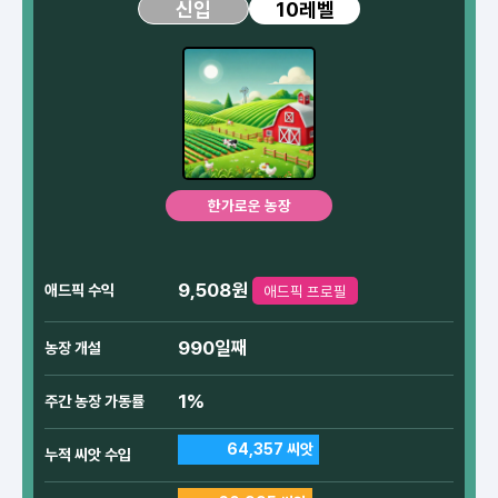
10레벨
신입
한가로운 농장
9,508원
애드픽 수익
애드픽 프로필
990일째
농장 개설
1%
주간 농장 가동률
64,357 씨앗
누적 씨앗 수입