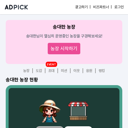
광고하기 |
비즈파트너 |
로그인
송대한 농장
송대한님이 열심히 운영중인 농장을 구경해보세요!
농장 시작하기
EVENT
농장
도감
초대
미션
이웃
응원
랭킹
송대한 농장 현황