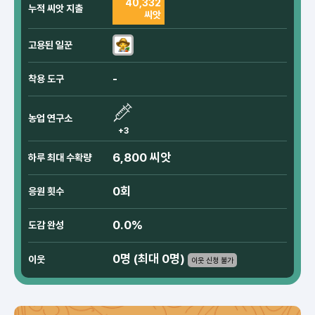
40,332
누적 씨앗 지출
씨앗
고용된 일꾼
-
착용 도구
농업 연구소
+3
6,800 씨앗
하루 최대 수확량
0회
응원 횟수
0.0%
도감 완성
0명 (최대 0명)
이웃
이웃 신청 불가