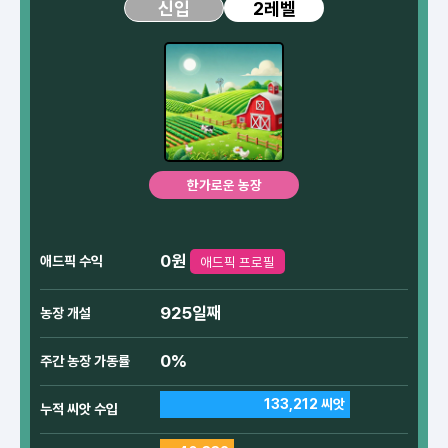
2레벨
신입
한가로운 농장
0원
애드픽 수익
애드픽 프로필
925일째
농장 개설
0%
주간 농장 가동률
133,212 씨앗
누적 씨앗 수입