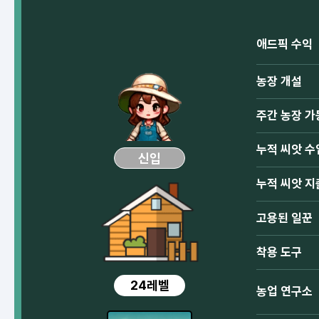
애드픽 수익
농장 개설
주간 농장 가
누적 씨앗 수
신입
누적 씨앗 지
고용된 일꾼
착용 도구
24레벨
농업 연구소