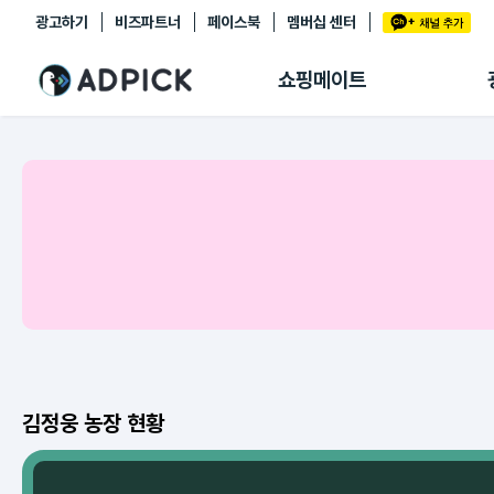
광고하기
비즈파트너
페이스북
멤버십 센터
추천상품
제휴몰
쇼핑메이트
쇼핑 에이전트
BETA
쇼핑리포트
링크관리
마이숍
김정웅 농장 현황