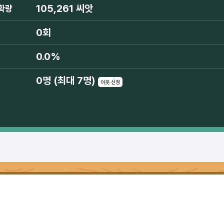
105,261 씨앗
확량
0회
0.0%
0명 (최대 7명)
이웃 신청