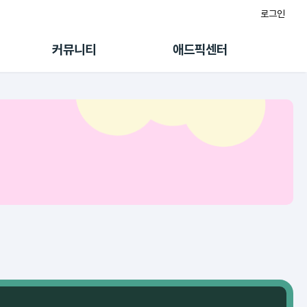
로그인
게시판
FAQ/문의
팸
이용정책
커뮤니티
애드픽센터
랭킹
멤버십 센터
퀘스트
광고툴/API
초대보너스
마이도메인
수익 Live
가이드북