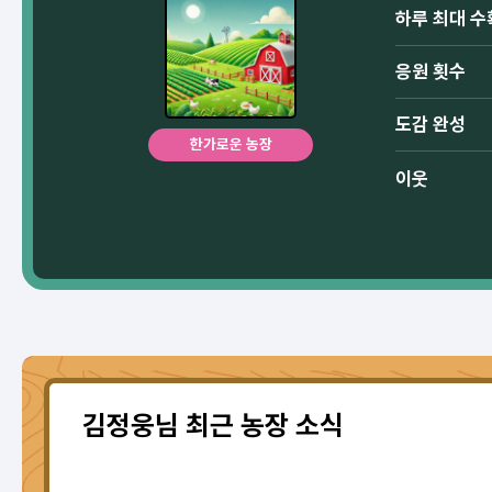
하루 최대 수
응원 횟수
도감 완성
한가로운 농장
이웃
김정웅님 최근 농장 소식