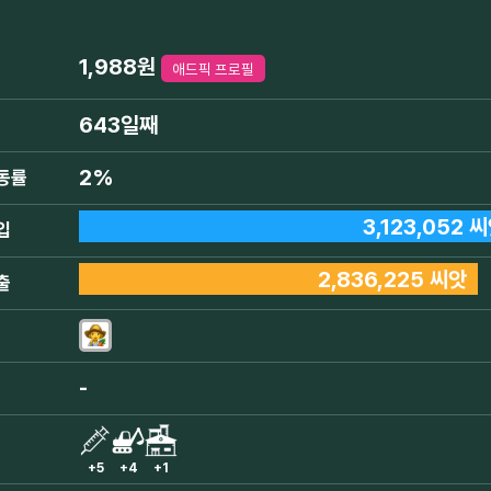
1,988원
애드픽 프로필
643일째
2%
동률
3,123,052 
입
2,836,225 씨앗
출
-
+5
+4
+1