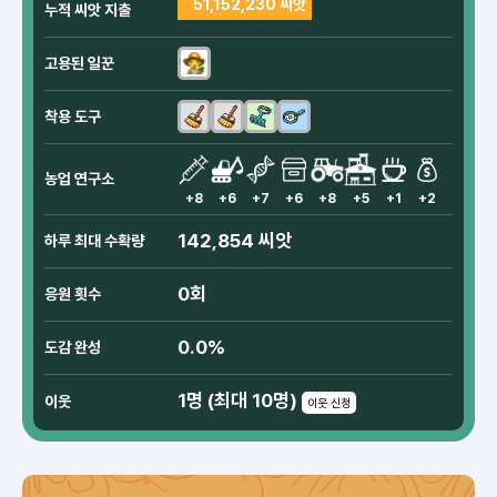
51,152,230 씨앗
누적 씨앗 지출
고용된 일꾼
착용 도구
농업 연구소
+8
+6
+7
+6
+8
+5
+1
+2
142,854 씨앗
하루 최대 수확량
0회
응원 횟수
0.0%
도감 완성
1명 (최대 10명)
이웃
이웃 신청