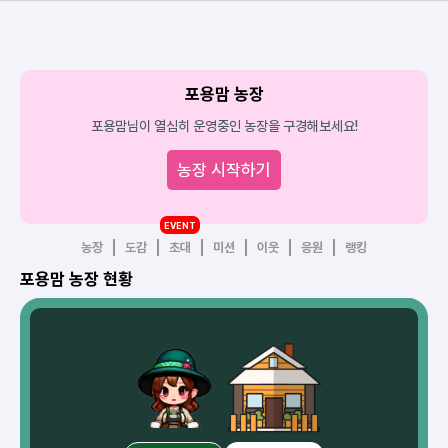
포용맘 농장
포용맘님이 열심히 운영중인 농장을 구경해보세요!
농장 시작하기
EVENT
농장
도감
초대
미션
이웃
응원
랭킹
포용맘 농장 현황