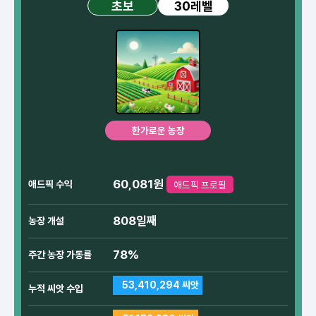
30레벨
초보
한가로운 농장
60,081원
애드픽 수익
애드픽 프로필
808일째
농장 개설
78%
주간 농장 가동률
53,410,294 씨앗
누적 씨앗 수입