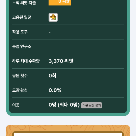
0 씨앗
누적 씨앗 지출
고용된 일꾼
-
착용 도구
농업 연구소
3,370 씨앗
하루 최대 수확량
0회
응원 횟수
0.0%
도감 완성
0명 (최대 0명)
이웃
이웃 신청 불가