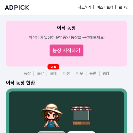
광고하기 |
비즈파트너 |
로그인
이삭 농장
이삭님이 열심히 운영중인 농장을 구경해보세요!
농장 시작하기
EVENT
농장
도감
초대
미션
이웃
응원
랭킹
이삭 농장 현황