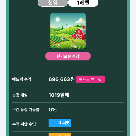
1레벨
신입
한가로운 농장
696,663원
애드픽 수익
애드픽 프로필
1019일째
농장 개설
0%
주간 농장 가동률
0 씨앗
누적 씨앗 수입